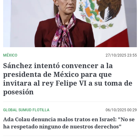
La rosa de los vientos
Caso
Extremadura
Virales
Gente viajera
Retornados
Galicia
Televisión
Como el perro y el gat
Equipo de investigaci
La Rioja
Elecciones
Operación Viuda Negr
Navarra
País Vasco
MÉXICO
27/10/2025 23:55
Sánchez intentó convencer a la
presidenta de México para que
invitara al rey Felipe VI a su toma de
posesión
GLOBAL SUMUD FLOTILLA
06/10/2025 00:29
Ada Colau denuncia malos tratos en Israel: "No se
ha respetado ninguno de nuestros derechos"