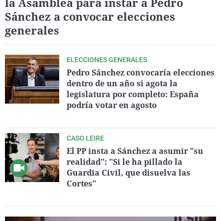
la Asamblea para instar a Pedro
La rosa de los vientos
Caso
Extremadura
Virales
Sánchez a convocar elecciones
Gente viajera
Retornados
Galicia
Televisión
generales
Como el perro y el gat
Equipo de investigaci
La Rioja
Elecciones
Operación Viuda Negr
Navarra
ELECCIONES GENERALES
Pedro Sánchez convocaría elecciones
País Vasco
dentro de un año si agota la
legislatura por completo: España
podría votar en agosto
CASO LEIRE
El PP insta a Sánchez a asumir "su
realidad": "Si le ha pillado la
Guardia Civil, que disuelva las
Cortes"