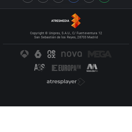
Copyright © Uniprex, S.A.U., C/ Fuerteventura 12
San Sebastián de los Reyes, 28703 Madrid