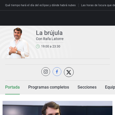
Qué tiempo hará el día del eclipse y dónde habrá nubes
Las horas de locura que dec
La brújula
Con Rafa Latorre
Directo
19:00 a 23:30
Programas
Podcast
España
Economía
Deportes
Portada
Programas completos
Secciones
Equi
El tiempo
Más noticias