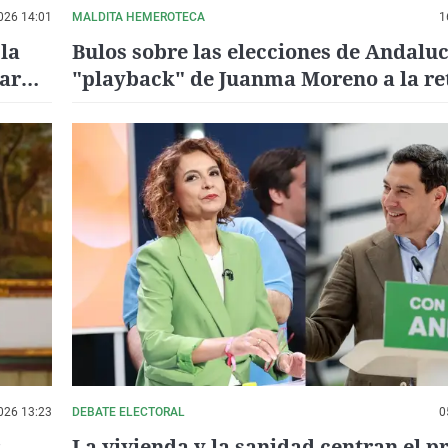
026 14:01
MALDITA HEMEROTECA
1
la
Bulos sobre las elecciones de Andaluc
tar
"playback" de Juanma Moreno a la re
carteles del PSOE
026 13:23
DEBATE ELECTORAL
0
La vivienda y la sanidad centran el p