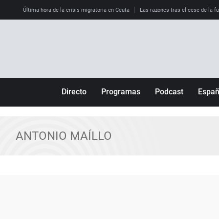
Última hora de la crisis migratoria en Ceuta
Las razones tras el cese de la f
Directo
Programas
Podcast
Espa
Más de uno
Los Perseguidos
Andalucía
Por fin
Malas decisiones
Aragón
ANTONIO MAÍLLO
Julia en la onda
Expedientes del más allá
Baleares
La brújula
El viaje del Guernica
Cantabria
Radioestadio
Invisibles
Cataluña
Radioestadio noche
Prohibido morirse
Comunidad de M
El colegio invisible
Esto no ha pasado
Comunitat Vale