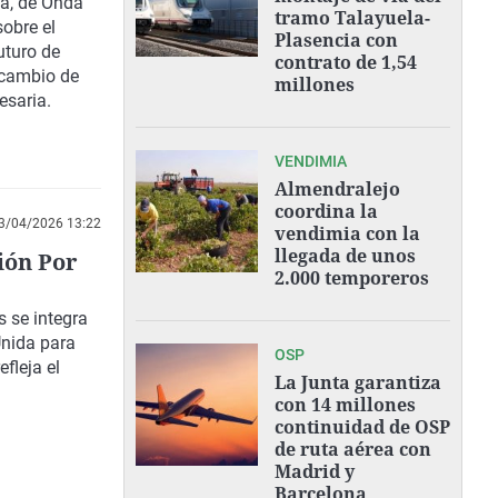
la, de Onda
tramo Talayuela-
sobre el
Plasencia con
uturo de
contrato de 1,54
n cambio de
millones
esaria.
VENDIMIA
Almendralejo
coordina la
3/04/2026 13:22
vendimia con la
llegada de unos
ión Por
2.000 temporeros
 se integra
Unida para
OSP
fleja el
La Junta garantiza
con 14 millones
continuidad de OSP
de ruta aérea con
Madrid y
Barcelona