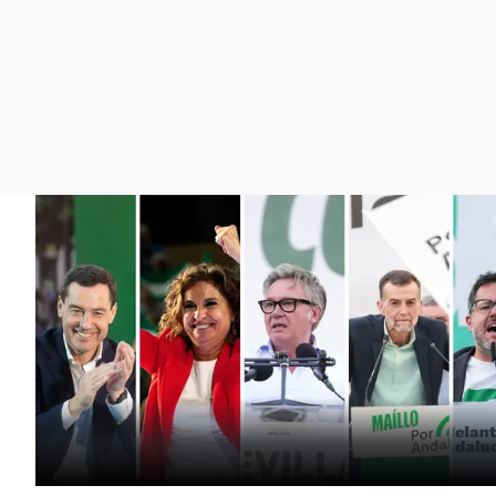
La rosa de los vientos
Caso
Extremadura
Gente viajera
Retornados
Galicia
Como el perro y el
Equipo de investigación
La Rioja
gato
Operación Viuda
Navarra
Negra
País Vasco