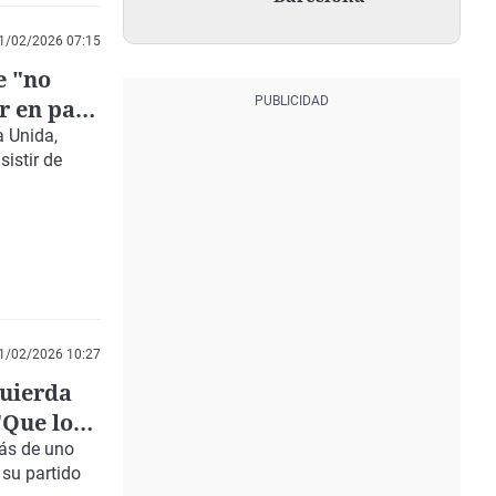
1/02/2026 07:15
e "no
r en par
a Unida,
istir de
1/02/2026 10:27
quierda
"Que los
Más de uno
 su partido