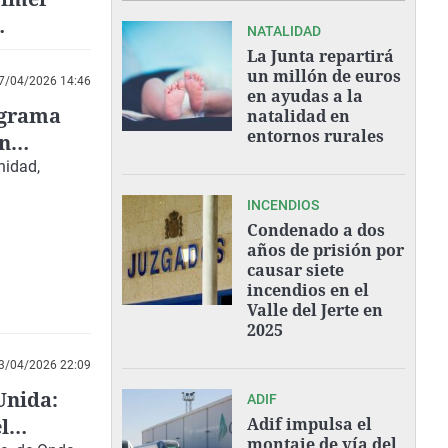
NATALIDAD
La Junta repartirá
un millón de euros
7/04/2026 14:46
en ayudas a la
ograma
natalidad en
entornos rurales
en
nidad,
INCENDIOS
Condenado a dos
años de prisión por
causar siete
incendios en el
Valle del Jerte en
2025
3/04/2026 22:09
Unida:
ADIF
l
Adif impulsa el
montaje de vía del