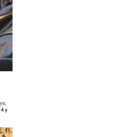
ya,
14 y