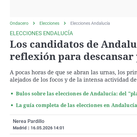
La rosa de los vientos
Caso
Extremadura
Gente viajera
Retornados
Galicia
Ondacero
Elecciones
Como el perro y el
Elecciones Andalucía
Equipo de investigación
La Rioja
gato
ELECCIONES ENDALUCÍA
Operación Viuda
Navarra
Los candidatos de Andalu
Negra
País Vasco
reflexión para descansar y
A pocas horas de que se abran las urnas, los pr
alejados de los focos y de la intensa actividad 
Bulos sobre las elecciones de Andalucía: del "p
La guía completa de las elecciones en Andalucía 
Nerea Pardillo
Madrid
|
16.05.2026 14:01