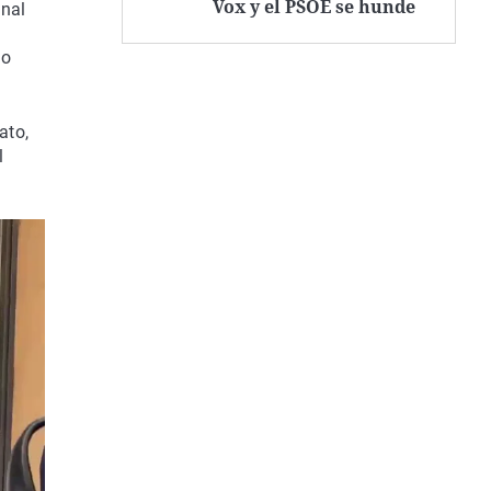
Vox y el PSOE se hunde
anal
go
ato,
l