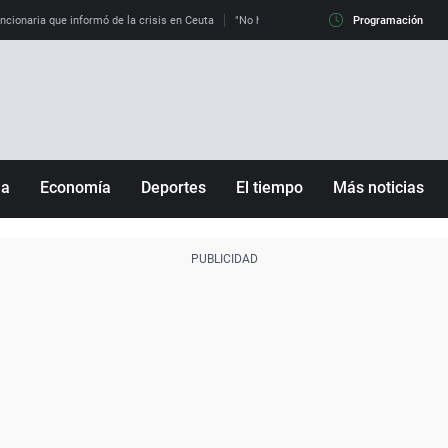
uncionaria que informó de la crisis en Ceuta
"No hay mafias, que no nos engañen": exper
Programación
ña
Economía
Deportes
El tiempo
Más noticias
Fútbol
Sociedad
Baloncesto
Mundo
Tenis
Salud
Motor
Cultura
Ciencia y Tecnología
adrid
Gastronomía
nciana
Medio ambiente