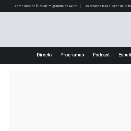
Última hora de la crisis migratoria en Ceuta
Las razones tras el cese de la f
Directo
Programas
Podcast
Espa
Más de uno
Los Perseguidos
Andalucía
Por fin
Malas decisiones
Aragón
Julia en la onda
Expedientes del más allá
Baleares
La brújula
El viaje del Guernica
Cantabria
Radioestadio
Invisibles
Cataluña
Radioestadio noche
Prohibido morirse
Comunidad de M
El colegio invisible
Esto no ha pasado
Comunitat Vale