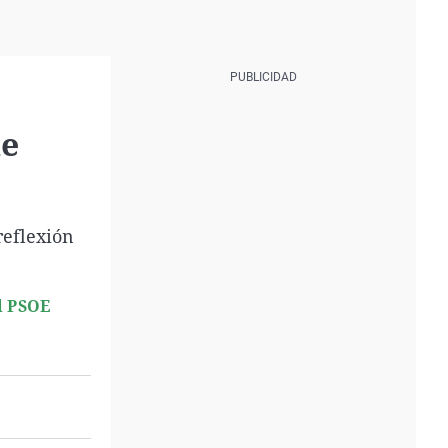
de
reflexión
l PSOE