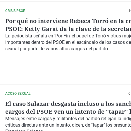
CRISIS PSOE
1
Por qué no interviene Rebeca Torró en la cr
PSOE: Ketty Garat da la clave de la secreta
Organización
La periodista señala en 'Por Fin' el papel de Torró y otras muj
importantes dentro del PSOE en el escándalo de los casos d
sexual por parte de varios altos cargos del partido.
ACOSO SEXUAL
0
El caso Salazar desgasta incluso a los sanc
cargos del PSOE ven un intento de "tapar" l
urgen a Torró resolverlo
Mensajes entre cargos y militantes del partido reflejan la ind
críticas directas ante un intento, dicen, de "tapar" los presun