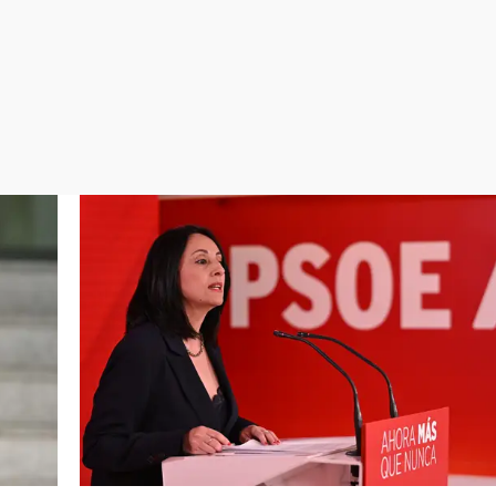
Virales
Televisión
Elecciones