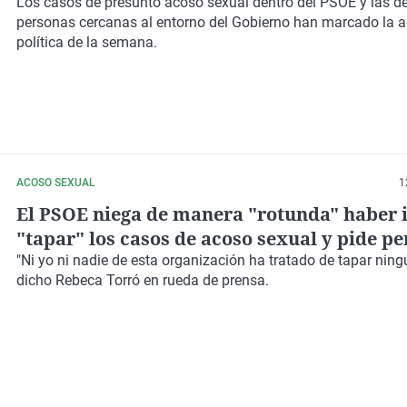
Los casos de presunto acoso sexual dentro del PSOE y las d
personas cercanas al entorno del Gobierno han marcado la a
política de la semana.
ACOSO SEXUAL
1
El PSOE niega de manera "rotunda" haber 
"tapar" los casos de acoso sexual y pide p
las denunciantes
"Ni yo ni nadie de esta organización ha tratado de tapar ning
dicho Rebeca Torró en rueda de prensa.