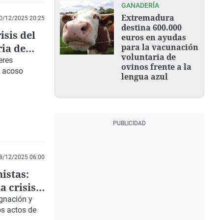
GANADERÍA
Extremadura
0/12/2025 20:25
destina 600.000
isis del
euros en ayudas
ria de
para la vacunación
voluntaria de
eres
ovinos frente a la
e acoso
lengua azul
8/12/2025 06:00
histas:
a crisis y
ignación y
tos actos de