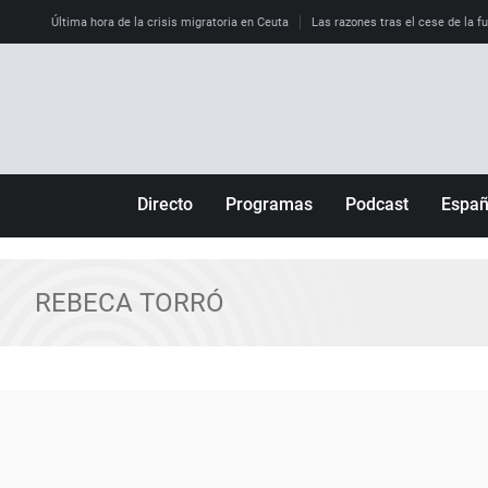
Última hora de la crisis migratoria en Ceuta
Las razones tras el cese de la f
Directo
Programas
Podcast
Espa
Más de uno
Los Perseguidos
Andalucía
Por fin
Malas decisiones
Aragón
REBECA TORRÓ
Julia en la onda
Expedientes del más allá
Baleares
La brújula
El viaje del Guernica
Cantabria
Radioestadio
Invisibles
Cataluña
Radioestadio noche
Prohibido morirse
Comunidad de M
El colegio invisible
Esto no ha pasado
Comunitat Vale