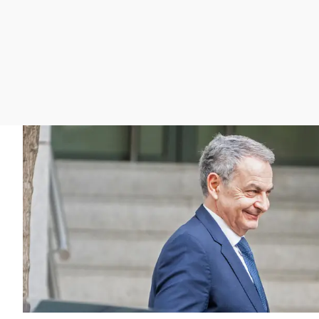
La rosa de los vientos
Caso
Extremadura
Gente viajera
Retornados
Galicia
Como el perro y el
Equipo de investigación
La Rioja
gato
Operación Viuda
Navarra
Negra
País Vasco