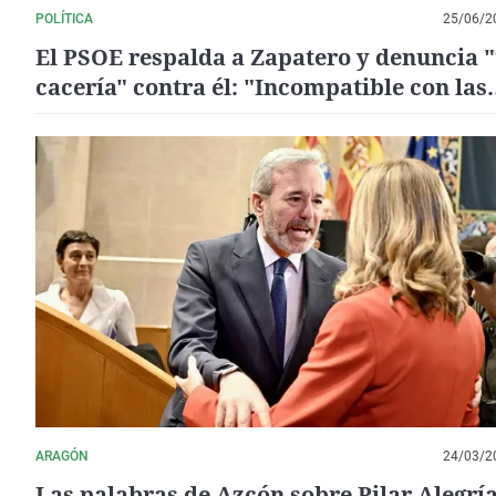
POLÍTICA
25/06/2
El PSOE respalda a Zapatero y denuncia 
cacería" contra él: "Incompatible con las
exigencias de una democracia"
ARAGÓN
24/03/2
Las palabras de Azcón sobre Pilar Alegría