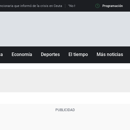
uncionaria que informó de la crisis en Ceuta
"No hay mafias, que no nos engañen": exper
Programación
ña
Economía
Deportes
El tiempo
Más noticias
Fútbol
Sociedad
Baloncesto
Mundo
Tenis
Salud
Motor
Cultura
Ciencia y Tecnología
adrid
Gastronomía
nciana
Medio ambiente