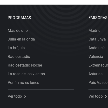
PROGRAMAS
EMISORAS
Más de uno
Madrid
Julia en la onda
Catalunya
La brújula
Andalucía
Radioestadio
Valencia
Radioestadio Noche
Extremadu
La rosa de los vientos
Asturias
Por fin no es lunes
País Vasco
Ver todo
Ver todo