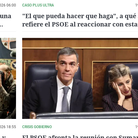
026 06:00
CASO PLUS ULTRA
1
"una
"El que pueda hacer que haga", a qué 
refiere el PSOE al reaccionar con esta
la imputación de Zapatero
026 18:55
CRISIS GOBIERNO
1
 y
El PSOE afronta la reunión con Suma