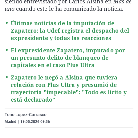
siendo entrevistado por Carlos Alsina en
Más de
La rosa de los vientos
Caso
Extremadura
Virales
uno
cuando este le ha comunicado la noticia.
Gente viajera
Retornados
Galicia
Televisión
Últimas noticias de la imputación de
Como el perro y el gat
Equipo de investigaci
La Rioja
Elecciones
Zapatero: la Udef registra el despacho del
expresidente y todas las reacciones
Operación Viuda Negr
Navarra
País Vasco
El expresidente Zapatero, imputado por
un presunto delito de blanqueo de
capitales en el caso Plus Ultra
Zapatero le negó a Alsina que tuviera
relación con Plus Ultra y presumió de
trayectoria "impecable": "Todo es lícito y
está declarado"
Toño López-Carrasco
Madrid
|
19.05.2026 09:56