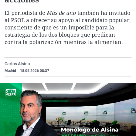
La rosa de los vientos
Caso
Extremadura
Virales
El periodista de
Más de uno
también ha invitado
Gente viajera
Retornados
Galicia
Televisión
al PSOE a ofrecer su apoyo al candidato popular,
Como el perro y el gat
Equipo de investigaci
La Rioja
Elecciones
consciente de que es un imposible para la
estrategia de los dos bloques que predican
Operación Viuda Negr
Navarra
contra la polarización mientras la alimentan.
País Vasco
Carlos Alsina
Madrid
|
18.05.2026 08:37