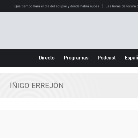
Qué tiempo hará el día del eclipse y dónde habrá nubes
Las horas de locura qu
Directo
Programas
Podcast
Espa
Más de uno
Los Perseguidos
Andalucía
Por fin
Malas decisiones
Aragón
ÍÑIGO ERREJÓN
Julia en la onda
Expedientes del más allá
Baleares
La brújula
El viaje del Guernica
Cantabria
Radioestadio
Invisibles
Cataluña
Radioestadio noche
Prohibido morirse
Comunidad de M
El colegio invisible
Esto no ha pasado
Comunitat Vale