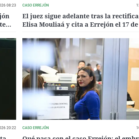
026 08:23
CASO ERREJÓN
1
jón
El juez sigue adelante tras la rectific
te
Elisa Mouliaá y cita a Errejón el 17 de
para notificarle que irá a juicio
026 20:22
CASO ERREJÓN
1
ta
Qué pasa con el caso Errejón: el embr