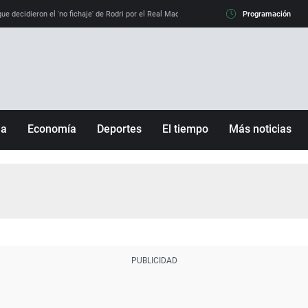
e decidieron el 'no fichaje' de Rodri por el Real Madrid y su 'sí' al Barça
Programación
La llamada de
ña
Economía
Deportes
El tiempo
Más noticias
Fútbol
Sociedad
Baloncesto
Mundo
Tenis
Salud
Motor
Cultura
Ciencia y Tecnología
adrid
Gastronomía
nciana
Medio ambiente