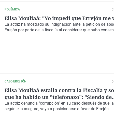
POLÉMICA
0
Elisa Mouliaá: "Yo impedí que Errejón me 
La actriz ha mostrado su indignación ante la petición de abs
Errejón por parte de la fiscalía al considerar que hubo consen
CASO ERREJÓN
0
Elisa Mouliaá estalla contra la Fiscalía y 
que ha habido un "telefonazo": "Siendo de
izquierdas lo denuncio porque es corrupci
La actriz denuncia "corrupción" en su caso después de que la 
según ella asegura, vaya a posicionarse a favor de Errejón.