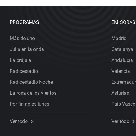
PROGRAMAS
EMISORAS
Más de uno
Madrid
Julia en la onda
Catalunya
La brújula
Andalucía
Radioestadio
Valencia
Radioestadio Noche
Extremadu
La rosa de los vientos
Asturias
Por fin no es lunes
País Vasco
Ver todo
Ver todo