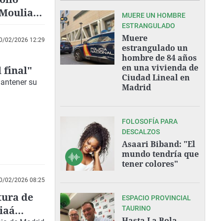
 Mouliaá
MUERE UN HOMBRE
l
ESTRANGULADO
Muere
0/02/2026 12:29
estrangulado un
hombre de 84 años
en una vivienda de
 final"
Ciudad Lineal en
mantener su
Madrid
FOLOSOFÍA PARA
DESCALZOS
Asaari Biband: "El
mundo tendría que
tener colores"
0/02/2026 08:25
tura de
ESPACIO PROVINCIAL
liaá
TAURINO
Hasta La Bola,