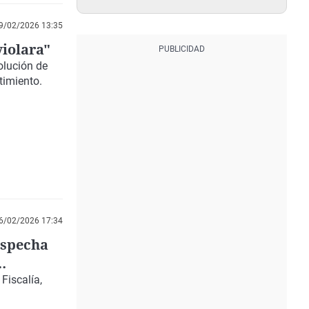
9/02/2026 13:35
violara"
olución de
timiento.
6/02/2026 17:34
sospecha
ón"
Fiscalía,