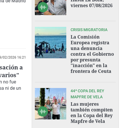
cia de Madrid
viernes 07/08/2026
CRISIS MIGRATORIA
La Comisión
Europea registra
una denuncia
contra el Gobierno
9/02/2026 16:21
por presunta
"inacción" en la
usación a
frontera de Ceuta
varios"
n no fue
sa ni de un
44ª COPA DEL REY
MAPFRE DE VELA
Las mujeres
también compiten
en la Copa del Rey
Mapfre de Vela