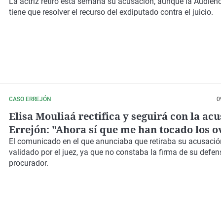
renunció a acusarle
La actriz retiró esta semana su acusación, aunque la Audien
tiene que resolver el recurso del exdiputado contra el juicio.
CASO ERREJÓN
0
Elisa Mouliaá rectifica y seguirá con la ac
Errejón: "Ahora sí que me han tocado los o
El comunicado en el que anunciaba que retiraba su acusació
validado por el juez, ya que no constaba la firma de su defen
procurador.