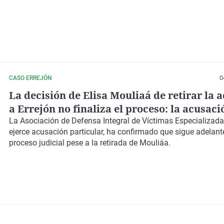
CASO ERREJÓN
0
La decisión de Elisa Mouliaá de retirar la 
a Errejón no finaliza el proceso: la acusaci
popular mantiene que habrá juicio
La Asociación de Defensa Integral de Víctimas Especializada
ejerce acusación particular, ha confirmado que sigue adelante
proceso judicial pese a la retirada de Mouliáa.