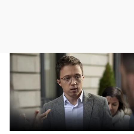
La rosa de los vientos
Caso
Extremadura
Gente viajera
Retornados
Galicia
Como el perro y el
Equipo de investigación
La Rioja
gato
Operación Viuda
Navarra
Negra
País Vasco