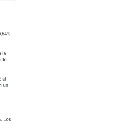
 0,64%
e la
sido
 al
n un
a. Los