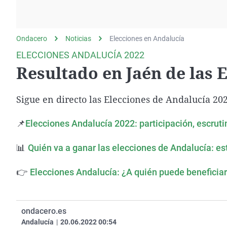
La rosa de los vientos
Caso
Extremadura
Gente viajera
Retornados
Galicia
Ondacero
Noticias
Como el perro y el
Elecciones en Andalucía
Equipo de investigación
La Rioja
gato
ELECCIONES ANDALUCÍA 2022
Operación Viuda
Navarra
Resultado en Jaén de las 
Negra
País Vasco
Sigue en directo las Elecciones de Andalucía 2022
📌
Elecciones Andalucía 2022: participación, escrutin
📊
Quién va a ganar las elecciones de Andalucía: es
👉
Elecciones Andalucía: ¿A quién puede beneficiar
ondacero.es
Andalucía
|
20.06.2022 00:54