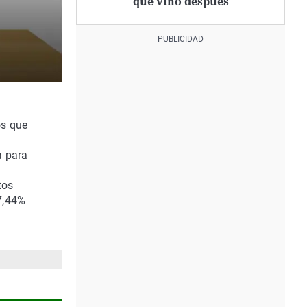
que vino después
os que
a para
tos
7,44%