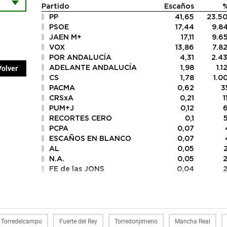
Partido
Escaños
PP
41,65
23.5
PSOE
17,44
9.8
JAEN M+
17,11
9.6
VOX
13,86
7.8
POR ANDALUCÍA
4,31
2.4
ADELANTE ANDALUCÍA
1,98
1.1
Volver
CS
1,78
1.0
PACMA
0,62
3
CRSxA
0,21
1
PUM+J
0,12
RECORTES CERO
0,1
PCPA
0,07
ESCAÑOS EN BLANCO
0,07
AL
0,05
N.A.
0,05
FE de las JONS
0,04
Torredelcampo
Fuerte del Rey
Torredonjimeno
Mancha Real