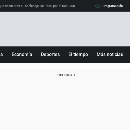
e decidieron el 'no fichaje' de Rodri por el Real Madrid y su 'sí' al Barça
Programación
La llamada de
ña
Economía
Deportes
El tiempo
Más noticias
Fútbol
Sociedad
Baloncesto
Mundo
Tenis
Salud
Motor
Cultura
Ciencia y Tecnología
adrid
Gastronomía
nciana
Medio ambiente