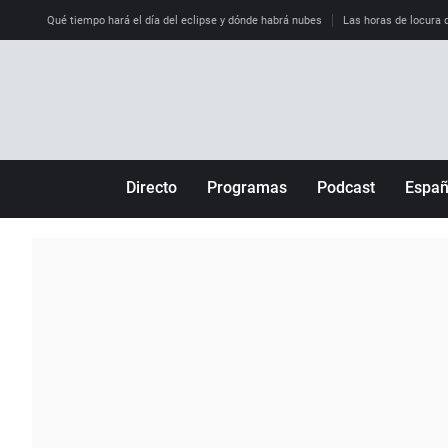
Qué tiempo hará el día del eclipse y dónde habrá nubes
Las horas de locura qu
Directo
Programas
Podcast
Espa
Más de uno
Los Perseguidos
Andalucía
Por fin
Malas decisiones
Aragón
Julia en la onda
Expedientes del más allá
Baleares
La brújula
El viaje del Guernica
Cantabria
Radioestadio
Invisibles
Cataluña
Radioestadio noche
Prohibido morirse
Comunidad de M
El colegio invisible
Esto no ha pasado
Comunitat Vale