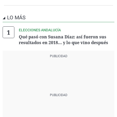
JxG
0
0,04
1.299
VOLT
0
0,02
904
JUFUDI
0
0,01
344
LO MÁS
SOMOS FUTURO
0
0,01
265
DESPIERTA
0
0,01
258
IZAR
0
0,01
197
ELECCIONES ANDALUCÍA
Federación BASTA
0
0,01
163
YA!
Qué pasó con Susana Díaz: así fueron sus
resultados en 2018... y lo que vino después