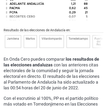
ADELANTE ANDALUCÍA
1,21
88
PACMA
0,62
45
PCPA
0,29
21
RECORTES CERO
0,07
5
PUM+J
0,04
3
N.A.
0,04
3
FE de las JONS
0,04
3
Resultado de las elecciones de Andalucía en:
CRSxA
0,04
3
AL
0,03
2
Jamilena
Martos
Villardompardo
Torredelcampo
Fuerte
del
ESCAÑOS EN BLANCO
0,01
1
Rey
En Onda Cero puedes comparar
los resultados de
las elecciones andaluzas
con las anteriores citas
electorales de la comunidad y seguir la jornada
electoral en directo. El resultado de las elecciones
al Parlamento de Andalucía ha sido actualizado a
las 00:54 horas del 20 de junio de 2022.
Con el escrutinio al 100%, PP es el partido político
más votado en Torredonjimeno en las Elecciones