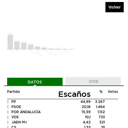
Volver
2018
DATOS
Escaños
Partido
%
Votos
PP
44,99
3.267
PSOE
20,16
1.464
POR ANDALUCÍA
15,59
1.132
VOX
10,1
733
JAEN M+
4,42
321
CS
1,53
111