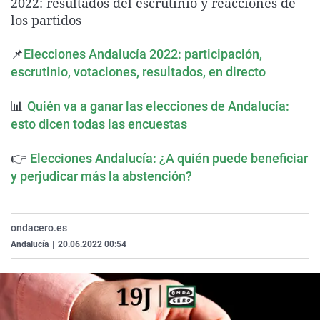
2022: resultados del escrutinio y reacciones de
La rosa de los vientos
Caso
Extremadura
Virales
los partidos
Gente viajera
Retornados
Galicia
Televisión
📌
Elecciones Andalucía 2022: participación,
Como el perro y el gat
Equipo de investigaci
La Rioja
Elecciones
escrutinio, votaciones, resultados, en directo
Operación Viuda Negr
Navarra
📊
Quién va a ganar las elecciones de Andalucía:
País Vasco
esto dicen todas las encuestas
👉
Elecciones Andalucía: ¿A quién puede beneficiar
y perjudicar más la abstención?
ondacero.es
Andalucía
|
20.06.2022 00:54