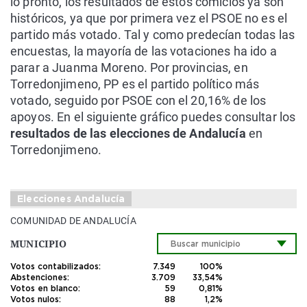
lo pronto, los resultados de estos comicios ya son
históricos, ya que por primera vez el PSOE no es el
partido más votado. Tal y como predecían todas las
encuestas, la mayoría de las votaciones ha ido a
parar a Juanma Moreno. Por provincias, en
Torredonjimeno, PP es el partido político más
votado, seguido por PSOE con el 20,16% de los
apoyos. En el siguiente gráfico puedes consultar los
resultados de las elecciones de Andalucía
en
Torredonjimeno.
Elecciones Andalucía
COMUNIDAD DE ANDALUCÍA
MUNICIPIO
Votos contabilizados:
7.349
100%
Abstenciones:
3.709
33,54%
Votos en blanco:
59
0,81%
Votos nulos:
88
1,2%