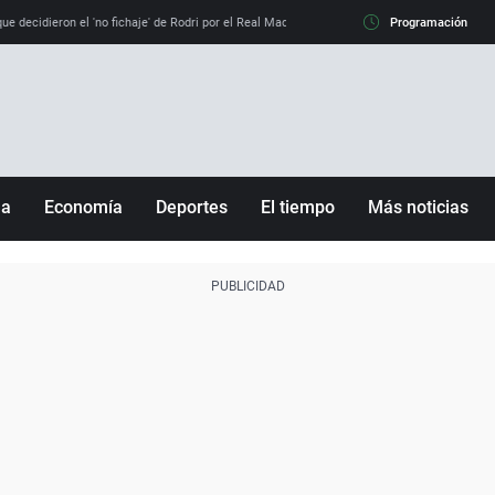
e decidieron el 'no fichaje' de Rodri por el Real Madrid y su 'sí' al Barça
Programación
La llamada de
ña
Economía
Deportes
El tiempo
Más noticias
Fútbol
Sociedad
Baloncesto
Mundo
Tenis
Salud
Motor
Cultura
Ciencia y Tecnología
adrid
Gastronomía
nciana
Medio ambiente