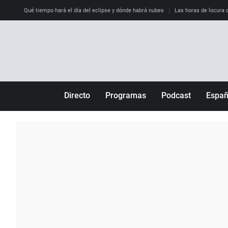
Qué tiempo hará el día del eclipse y dónde habrá nubes
Las horas de locura qu
Directo
Programas
Podcast
Espa
Más de uno
Los Perseguidos
Andalucía
Por fin
Malas decisiones
Aragón
Julia en la onda
Expedientes del más allá
Baleares
La brújula
El viaje del Guernica
Cantabria
Radioestadio
Invisibles
Cataluña
Radioestadio noche
Prohibido morirse
Comunidad de M
El colegio invisible
Esto no ha pasado
Comunitat Vale