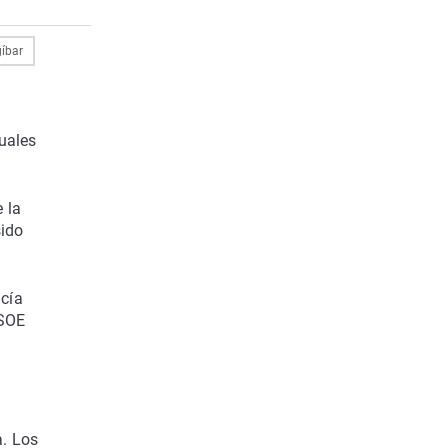
íbar
cuales
e la
sido
ucía
PSOE
a. Los