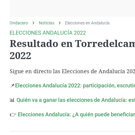
La rosa de los vientos
Caso
Extremadura
Gente viajera
Retornados
Galicia
Ondacero
Noticias
Como el perro y el
Elecciones en Andalucía
Equipo de investigación
La Rioja
gato
ELECCIONES ANDALUCÍA 2022
Operación Viuda
Navarra
Resultado en Torredelcam
Negra
País Vasco
2022
Sigue en directo las Elecciones de Andalucía 2022
📌
Elecciones Andalucía 2022: participación, escrutin
📊
Quién va a ganar las elecciones de Andalucía: es
👉
Elecciones Andalucía: ¿A quién puede beneficiar