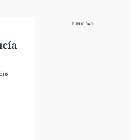
ucía
idos