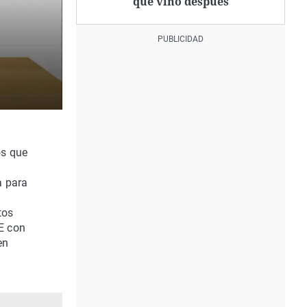
que vino después
os que
a para
tos
E con
en