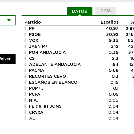
2018
DATOS
Partido
Escaños
%
PP
40,97
2.8
PSOE
30,92
2.1
VOX
9,36
65
JAEN M+
6,12
42
POR ANDALUCÍA
5,39
37
CS
2,3
1
Volver
ADELANTE ANDALUCÍA
1,84
12
PACMA
0,68
4
RECORTES CERO
0,3
ESCAÑOS EN BLANCO
0,19
PUM+J
0,1
PCPA
0,09
N.A.
0,06
FE de las JONS
0,04
CRSxA
0,04
AL
0,04