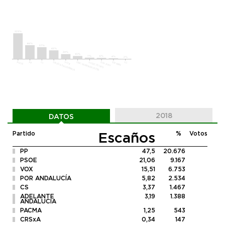
2018
DATOS
Escaños
Partido
%
Votos
PP
47,5
20.676
PSOE
21,06
9.167
VOX
15,51
6.753
POR ANDALUCÍA
5,82
2.534
CS
3,37
1.467
ADELANTE
3,19
1.388
ANDALUCÍA
PACMA
1,25
543
CRSxA
0,34
147