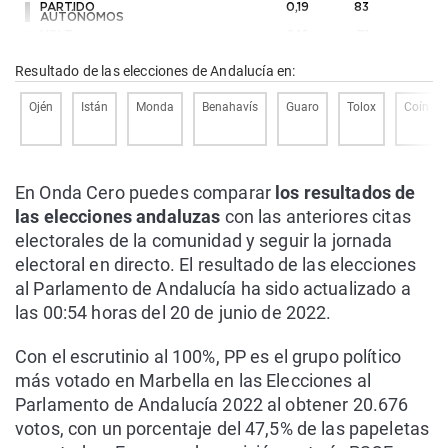
PARTIDO
0,19
83
AUTÓNOMOS
VOLT
0,16
71
AL
0,15
67
Resultado de las elecciones de Andalucía en:
PCPA
0,11
50
ESCAÑOS EN BLANCO
0,11
50
PUM+J
0,1
43
Ojén
Istán
Monda
Benahavís
Guaro
Tolox
Coín
N.A.
0,09
39
PCTE
0,06
28
RECORTES CERO
0,05
21
FE de las JONS
0,01
3
En Onda Cero puedes comparar
los resultados de
las elecciones andaluzas
con las anteriores citas
electorales de la comunidad y seguir la jornada
electoral en directo. El resultado de las elecciones
al Parlamento de Andalucía ha sido actualizado a
las 00:54 horas del 20 de junio de 2022.
Con el escrutinio al 100%, PP es el grupo político
más votado en Marbella en las Elecciones al
Parlamento de Andalucía 2022 al obtener 20.676
votos, con un porcentaje del 47,5% de las papeletas