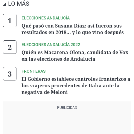
LO MÁS
SOMOS FUTURO
0
0,01
265
DESPIERTA
0
0,01
258
IZAR
0
0,01
197
ELECCIONES ANDALUCÍA
Federación BASTA
0
0,01
163
YA!
Qué pasó con Susana Díaz: así fueron sus
resultados en 2018... y lo que vino después
ELECCIONES ANDALUCÍA 2022
Quién es Macarena Olona, candidata de Vox
en las elecciones de Andalucía
FRONTERAS
El Gobierno establece controles fronterizos a
los viajeros procedentes de Italia ante la
negativa de Meloni