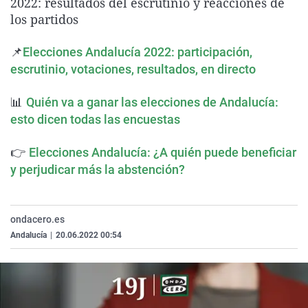
2022: resultados del escrutinio y reacciones de
La rosa de los vientos
Caso
Extremadura
Virales
los partidos
Gente viajera
Retornados
Galicia
Televisión
📌
Elecciones Andalucía 2022: participación,
Como el perro y el gat
Equipo de investigaci
La Rioja
Elecciones
escrutinio, votaciones, resultados, en directo
Operación Viuda Negr
Navarra
📊
Quién va a ganar las elecciones de Andalucía:
País Vasco
esto dicen todas las encuestas
👉
Elecciones Andalucía: ¿A quién puede beneficiar
y perjudicar más la abstención?
ondacero.es
Andalucía
|
20.06.2022 00:54