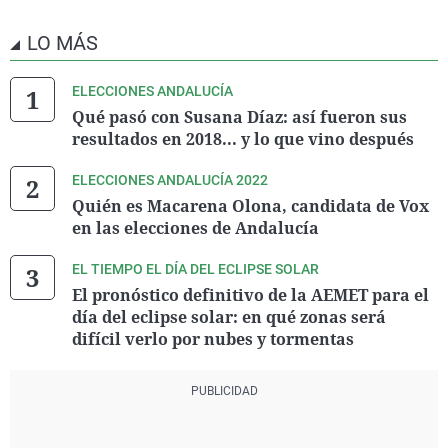
VOLT
0
0,02
904
JUFUDI
0
0,01
344
LO MÁS
SOMOS FUTURO
0
0,01
265
DESPIERTA
0
0,01
258
IZAR
0
0,01
197
ELECCIONES ANDALUCÍA
Federación BASTA
0
0,01
163
YA!
Qué pasó con Susana Díaz: así fueron sus
resultados en 2018... y lo que vino después
ELECCIONES ANDALUCÍA 2022
Quién es Macarena Olona, candidata de Vox
en las elecciones de Andalucía
EL TIEMPO EL DÍA DEL ECLIPSE SOLAR
El pronóstico definitivo de la AEMET para el
día del eclipse solar: en qué zonas será
difícil verlo por nubes y tormentas