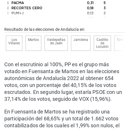
PACMA
0,31
5
RECORTES CERO
0,18
3
PUM+J
0,12
2
N.A.
0,12
2
CRSxA
0,12
2
ESCAÑOS EN BLANCO
0,06
1
Resultado de las elecciones de Andalucía en:
PCPA
0
0
FE de las JONS
0
0
Los
Martos
Valdepeñas
Jamilena
Castillo
Torredo
Villares
de Jaén
de
AL
0
0
Locubín
Con el escrutinio al 100%, PP es el grupo más
votado en Fuensanta de Martos en las elecciones
autonómicas de Andalucía 2022 al obtener 654
votos, con un porcentaje del 40,15% de los votos
escrutados. En segundo lugar, estaría PSOE con un
37,14% de los votos, seguido de VOX (15,96%).
En Fuensanta de Martos se ha registrado una
participación del 68,65% y un total de 1.662 votos
contabilizados de los cuales el 1,99% son nulos, el