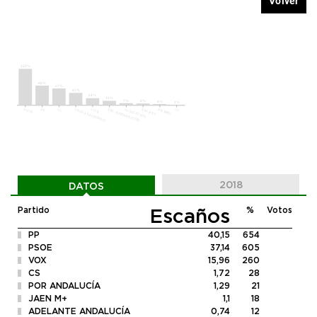
Volver
2018
DATOS
Escaños
Partido
%
Votos
PP
40,15
654
PSOE
37,14
605
VOX
15,96
260
CS
1,72
28
POR ANDALUCÍA
1,29
21
JAEN M+
1,1
18
ADELANTE ANDALUCÍA
0,74
12