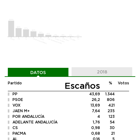
2018
DATOS
Escaños
Partido
%
Votos
PP
43,69
1.344
PSOE
26,2
806
VOX
13,69
421
JAEN M+
7,64
235
POR ANDALUCÍA
4
123
ADELANTE ANDALUCÍA
1,76
54
CS
0,98
30
PACMA
0,68
21
AL
0,16
5