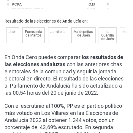
PCPA
0,13
4
RECORTES CERO
0,07
2
N.A.
0,03
1
ESCAÑOS EN BLANCO
0,03
1
Resultado de las elecciones de Andalucía en:
PUM+J
0
0
FE de las JONS
0
0
Jaén
Fuensanta
Jamilena
Valdepeñas
La
Marto
de Martos
de Jaén
Guardia
CRSxA
0
0
de Jaén
En Onda Cero puedes comparar
los resultados de
las elecciones andaluzas
con las anteriores citas
electorales de la comunidad y seguir la jornada
electoral en directo. El resultado de las elecciones
al Parlamento de Andalucía ha sido actualizado a
las 00:54 horas del 20 de junio de 2022.
Con el escrutinio al 100%, PP es el partido político
más votado en Los Villares en las Elecciones de
Andalucía 2022 al obtener 1.344 votos, con un
porcentaje del 43,69% escrutado. En segunda