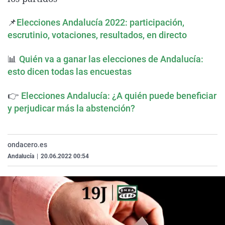
La rosa de los vientos
Caso
Extremadura
Virales
📌
Elecciones Andalucía 2022: participación,
Gente viajera
Retornados
Galicia
Televisión
escrutinio, votaciones, resultados, en directo
Como el perro y el gat
Equipo de investigaci
La Rioja
Elecciones
📊
Quién va a ganar las elecciones de Andalucía:
Operación Viuda Negr
Navarra
esto dicen todas las encuestas
País Vasco
👉
Elecciones Andalucía: ¿A quién puede beneficiar
y perjudicar más la abstención?
ondacero.es
Andalucía
|
20.06.2022 00:54