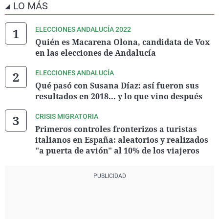
LO MÁS
SOMOS FUTURO
0
0,01
265
DESPIERTA
0
0,01
258
IZAR
0
0,01
197
ELECCIONES ANDALUCÍA 2022
Federación BASTA
0
0,01
163
YA!
Quién es Macarena Olona, candidata de Vox
en las elecciones de Andalucía
ELECCIONES ANDALUCÍA
Qué pasó con Susana Díaz: así fueron sus
resultados en 2018... y lo que vino después
CRISIS MIGRATORIA
Primeros controles fronterizos a turistas
italianos en España: aleatorios y realizados
"a puerta de avión" al 10% de los viajeros