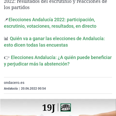
2022: resultados del escrutinio y reacciones de
La rosa de los vientos
Caso
Extremadura
Virales
los partidos
Gente viajera
Retornados
Galicia
Televisión
📌
Elecciones Andalucía 2022: participación,
Como el perro y el gat
Equipo de investigaci
La Rioja
Elecciones
escrutinio, votaciones, resultados, en directo
Operación Viuda Negr
Navarra
📊
Quién va a ganar las elecciones de Andalucía:
País Vasco
esto dicen todas las encuestas
👉
Elecciones Andalucía: ¿A quién puede beneficiar
y perjudicar más la abstención?
ondacero.es
Andalucía
|
20.06.2022 00:54