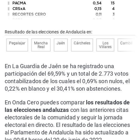
PACMA
0,54
15
CRSxA
0,15
4
RECORTES CERO
0,11
3
PCPA
0,07
2
N.A.
0,07
2
ESCAÑOS EN BLANCO
0,07
2
Resultado de las elecciones de Andalucía en:
PUM+J
0,04
1
FE de las JONS
0
0
Pegalajar
Mancha
Jaén
Cárcheles
Los
Cambil
Real
Villares
AL
0
0
En La Guardia de Jaén se ha registrado una
participación del 69,59% y un total de 2.773 votos
contabilizados de los cuales el 0,69% son nulos, el
0,22% en blanco y el 30,41% son abstenciones.
En Onda Cero puedes comparar
los resultados de
las elecciones andaluzas
con las anteriores citas
electorales de la comunidad y seguir la jornada
electoral en directo. El resultado de las elecciones
al Parlamento de Andalucía ha sido actualizado a
las 00:54 horas del 20 de junio de 2022.