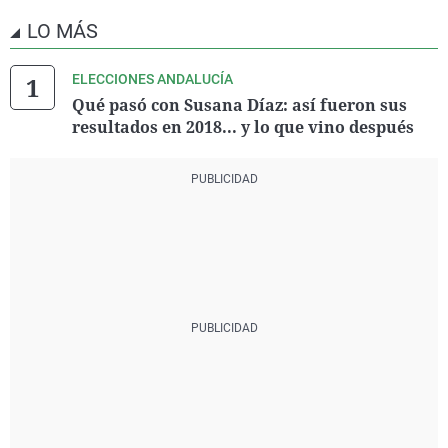
JUFUDI
0
0,01
344
LO MÁS
SOMOS FUTURO
0
0,01
265
DESPIERTA
0
0,01
258
IZAR
0
0,01
197
ELECCIONES ANDALUCÍA
Federación BASTA
0
0,01
163
YA!
Qué pasó con Susana Díaz: así fueron sus
resultados en 2018... y lo que vino después