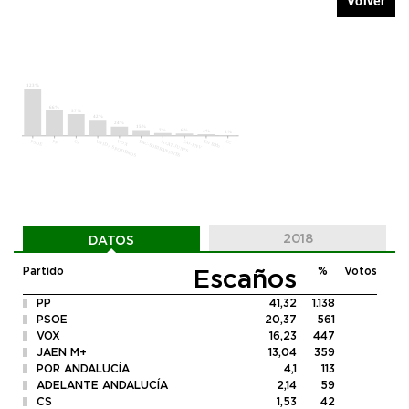
Volver
2018
DATOS
Escaños
Partido
%
Votos
PP
41,32
1.138
PSOE
20,37
561
VOX
16,23
447
JAEN M+
13,04
359
POR ANDALUCÍA
4,1
113
ADELANTE ANDALUCÍA
2,14
59
CS
1,53
42