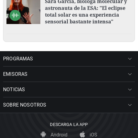
Sara García, bióloga molecular y
astronauta de la ESA: "El eclipse
total solar es una experiencia
sensorial bastante intensa"
PROGRAMAS
EMISORAS
NOTICIAS
SOBRE NOSOTROS
DESCARGA LA APP
Android
iOS