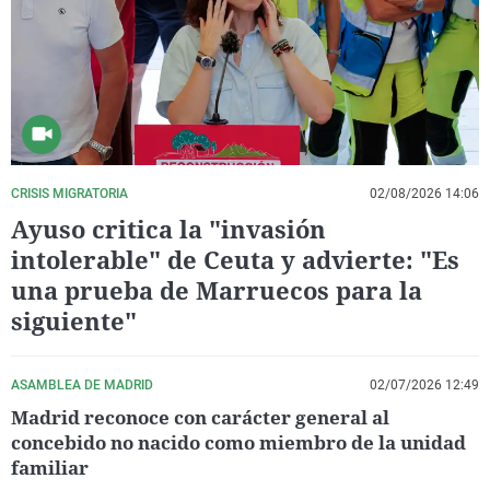
La rosa de los vientos
Caso
Extremadura
Virales
Gente viajera
Retornados
Galicia
Televisión
Como el perro y el gat
Equipo de investigaci
La Rioja
Elecciones
Operación Viuda Negr
Navarra
País Vasco
CRISIS MIGRATORIA
02/08/2026 14:06
Ayuso critica la "invasión
intolerable" de Ceuta y advierte: "Es
una prueba de Marruecos para la
siguiente"
ASAMBLEA DE MADRID
02/07/2026 12:49
Madrid reconoce con carácter general al
concebido no nacido como miembro de la unidad
familiar