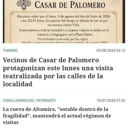
La rosa de los vientos
Caso
Extremadura
Virales
Gente viajera
Retornados
Galicia
Televisión
Como el perro y el gat
Equipo de investigaci
La Rioja
Elecciones
Operación Viuda Negr
Navarra
País Vasco
TURISMO
03/08/2026 03:13
Vecinos de Casar de Palomero
protagonizan este lunes una visita
teatralizada por las calles de la
localidad
CONCLUSIONES DEL PATRONATO
10/07/2026 07:35
La cueva de Altamira, "estable dentro de la
fragilidad", mantendrá el actual régimen de
visitas