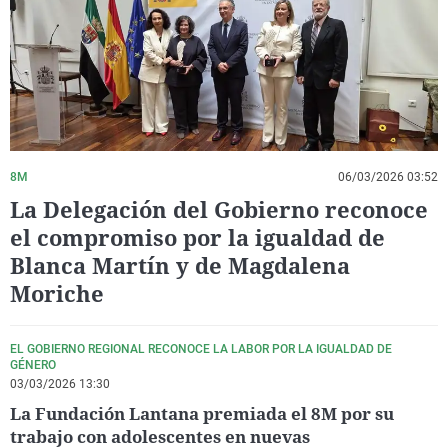
La rosa de los vientos
Caso
Extremadura
Virales
Gente viajera
Retornados
Galicia
Televisión
Como el perro y el gat
Equipo de investigaci
La Rioja
Elecciones
Operación Viuda Negr
Navarra
País Vasco
8M
06/03/2026 03:52
La Delegación del Gobierno reconoce
el compromiso por la igualdad de
Blanca Martín y de Magdalena
Moriche
EL GOBIERNO REGIONAL RECONOCE LA LABOR POR LA IGUALDAD DE
GÉNERO
03/03/2026 13:30
La Fundación Lantana premiada el 8M por su
trabajo con adolescentes en nuevas