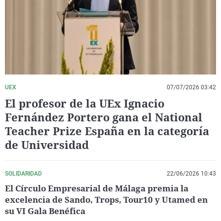
La rosa de los vientos
Caso
Extremadura
Virales
Gente viajera
Retornados
Galicia
Televisión
Como el perro y el gat
Equipo de investigaci
La Rioja
Elecciones
Operación Viuda Negr
Navarra
País Vasco
UEX
07/07/2026 03:42
El profesor de la UEx Ignacio
Fernández Portero gana el National
Teacher Prize España en la categoría
de Universidad
SOLIDARIDAD
22/06/2026 10:43
El Círculo Empresarial de Málaga premia la
excelencia de Sando, Trops, Tour10 y Utamed en
su VI Gala Benéfica