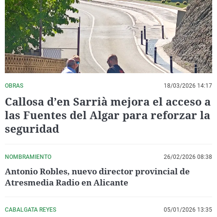
La rosa de los vientos
Caso
Extremadura
Virales
Gente viajera
Retornados
Galicia
Televisión
Como el perro y el gat
Equipo de investigaci
La Rioja
Elecciones
Operación Viuda Negr
Navarra
País Vasco
OBRAS
18/03/2026 14:17
Callosa d’en Sarrià mejora el acceso a
las Fuentes del Algar para reforzar la
seguridad
NOMBRAMIENTO
26/02/2026 08:38
Antonio Robles, nuevo director provincial de
Atresmedia Radio en Alicante
CABALGATA REYES
05/01/2026 13:35