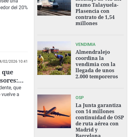
posee una
tramo Talayuela-
dedor del 20%
Plasencia con
contrato de 1,54
millones
VENDIMIA
Almendralejo
coordina la
4/02/2026 10:41
vendimia con la
llegada de unos
a que
2.000 temporeros
sores:
dente, que
 vuelve a
OSP
La Junta garantiza
con 14 millones
continuidad de OSP
de ruta aérea con
Madrid y
Barcelona