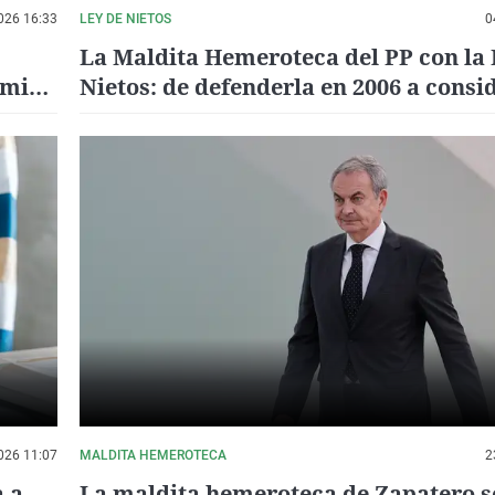
026 16:33
LEY DE NIETOS
0
La Maldita Hemeroteca del PP con la 
amine
Nietos: de defenderla en 2006 a consi
una maniobra de Sánchez para cambi
censo electoral
026 11:07
MALDITA HEMEROTECA
2
a a
La maldita hemeroteca de Zapatero s