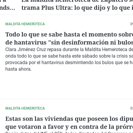
ends
trama Plus Ultra: lo que dijo y lo que 
el juez
MALDITA HEMEROTECA
0
Todo lo que se sabe hasta el momento sobre
de hantavirus "sin desinformación ni bulo
hay que dejarse llevar por el miedo"
Clara Jiménez Cruz repasa durante la Maldita Hemeroteca de 
onda todo lo que se sabe hasta este sábado sobre la crisis sa
provocada por el hantavirus desmintiendo los bulos que se 
hasta ahora.
MALDITA HEMEROTECA
0
Estas son las viviendas que poseen los dip
que votaron a favor y en contra de la prór