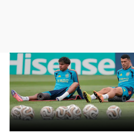
La rosa de los vientos
Caso
Extremadura
Gente viajera
Retornados
Galicia
Como el perro y el
Equipo de investigación
La Rioja
gato
Operación Viuda
Navarra
Negra
País Vasco