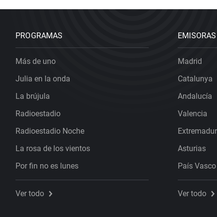
PROGRAMAS
EMISORAS
Más de uno
Madrid
Julia en la onda
Catalunya
La brújula
Andalucía
Radioestadio
Valencia
Radioestadio Noche
Extremadu
La rosa de los vientos
Asturias
Por fin no es lunes
País Vasco
Ver todo
Ver todo