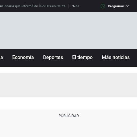
uncionaria que informó de la crisis en Ceuta
"No hay mafias, que no nos engañen": exper
Programación
ña
Economía
Deportes
El tiempo
Más noticias
Fútbol
Sociedad
Baloncesto
Mundo
Tenis
Salud
Motor
Cultura
Ciencia y Tecnología
adrid
Gastronomía
nciana
Medio ambiente