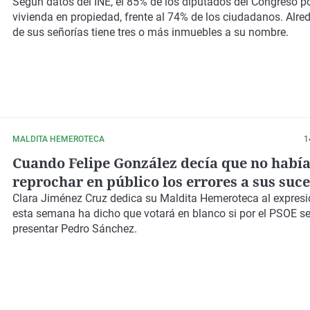
los alquileres
Según datos del INE, el 85% de los diputados del Congreso 
vivienda en propiedad, frente al 74% de los ciudadanos. Alre
de sus señorías tiene tres o más inmuebles a su nombre.
MALDITA HEMEROTECA
1
Cuando Felipe González decía que no habí
reprochar en público los errores a sus suce
"Un lío tremendo"
Clara Jiménez Cruz dedica su
Maldita Hemeroteca
al expresi
esta semana ha dicho que votará en blanco si por el PSOE se
presentar Pedro Sánchez.