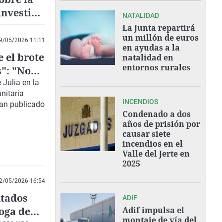
investiga
NATALIDAD
La Junta repartirá
un millón de euros
9/05/2026 11:11
en ayudas a la
 el brote
natalidad en
entornos rurales
s": "No
Julia en la
nitaria
INCENDIOS
han publicado
Condenado a dos
años de prisión por
causar siete
incendios en el
Valle del Jerte en
2025
2/05/2026 16:54
utados
ADIF
roga de
Adif impulsa el
montaje de vía del