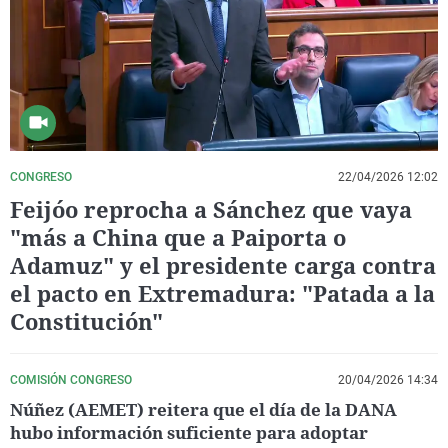
La rosa de los vientos
Caso
Extremadura
Virales
Gente viajera
Retornados
Galicia
Televisión
Como el perro y el gat
Equipo de investigaci
La Rioja
Elecciones
Operación Viuda Negr
Navarra
País Vasco
CONGRESO
22/04/2026 12:02
Feijóo reprocha a Sánchez que vaya
"más a China que a Paiporta o
Adamuz" y el presidente carga contra
el pacto en Extremadura: "Patada a la
Constitución"
COMISIÓN CONGRESO
20/04/2026 14:34
Núñez (AEMET) reitera que el día de la DANA
hubo información suficiente para adoptar