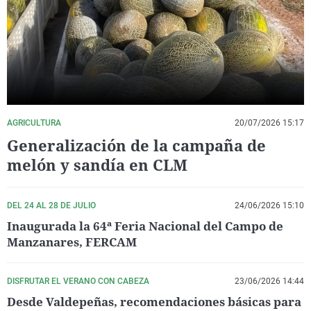
La rosa de los vientos
Caso
Extremadura
Virales
Gente viajera
Retornados
Galicia
Televisión
Como el perro y el gat
Equipo de investigaci
La Rioja
Elecciones
Operación Viuda Negr
Navarra
País Vasco
AGRICULTURA
20/07/2026 15:17
Generalización de la campaña de
melón y sandía en CLM
DEL 24 AL 28 DE JULIO
24/06/2026 15:10
Inaugurada la 64ª Feria Nacional del Campo de
Manzanares, FERCAM
DISFRUTAR EL VERANO CON CABEZA
23/06/2026 14:44
Desde Valdepeñas, recomendaciones básicas para