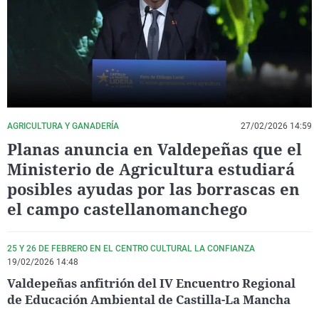
La rosa de los vientos
Caso
Extremadura
Virales
Gente viajera
Retornados
Galicia
Televisión
Como el perro y el gat
Equipo de investigaci
La Rioja
Elecciones
Operación Viuda Negr
Navarra
País Vasco
AGRICULTURA Y GANADERÍA
27/02/2026 14:59
Planas anuncia en Valdepeñas que el
Ministerio de Agricultura estudiará
posibles ayudas por las borrascas en
el campo castellanomanchego
25 Y 26 DE FEBRERO EN EL CENTRO CULTURAL LA CONFIANZA
19/02/2026 14:48
Valdepeñas anfitrión del IV Encuentro Regional
de Educación Ambiental de Castilla-La Mancha