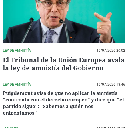
La rosa de los vientos
Caso
Extremadura
Virales
Gente viajera
Retornados
Galicia
Televisión
Como el perro y el gat
Equipo de investigaci
La Rioja
Elecciones
Operación Viuda Negr
Navarra
País Vasco
LEY DE AMNISTÍA
16/07/2026 20:02
El Tribunal de la Unión Europea avala
la ley de amnistía del Gobierno
LEY DE AMNISTÍA
16/07/2026 13:46
Puigdemont avisa de que no aplicar la amnistía
"confronta con el derecho europeo" y dice que "el
partido sigue": "Sabemos a quién nos
enfrentamos"