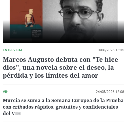
La rosa de los vientos
Caso
Extremadura
Virales
Gente viajera
Retornados
Galicia
Televisión
Como el perro y el gat
Equipo de investigaci
La Rioja
Elecciones
Operación Viuda Negr
Navarra
País Vasco
ENTREVISTA
10/06/2026 15:35
Marcos Augusto debuta con "Te hice
dios", una novela sobre el deseo, la
pérdida y los límites del amor
VIH
24/05/2026 12:08
Murcia se suma a la Semana Europea de la Prueba
con cribados rápidos, gratuitos y confidenciales
del VIH