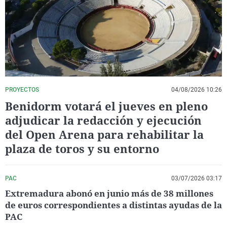
La rosa de los vientos
Caso
Extremadura
Virales
Gente viajera
Retornados
Galicia
Televisión
Como el perro y el gat
Equipo de investigaci
La Rioja
Elecciones
Operación Viuda Negr
Navarra
País Vasco
PROYECTOS
04/08/2026 10:26
Benidorm votará el jueves en pleno
adjudicar la redacción y ejecución
del Open Arena para rehabilitar la
plaza de toros y su entorno
PAC
03/07/2026 03:17
Extremadura abonó en junio más de 38 millones
de euros correspondientes a distintas ayudas de la
PAC