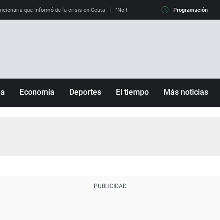
uncionaria que informó de la crisis en Ceuta
"No hay mafias, que no nos engañen": exper
Programación
ña
Economía
Deportes
El tiempo
Más noticias
Fútbol
Sociedad
Baloncesto
Mundo
Tenis
Salud
Motor
Cultura
Ciencia y Tecnología
adrid
Gastronomía
nciana
Medio ambiente