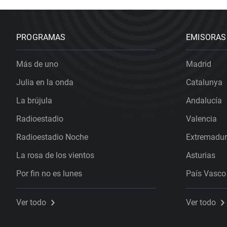
PROGRAMAS
EMISORAS
Más de uno
Madrid
Julia en la onda
Catalunya
La brújula
Andalucía
Radioestadio
Valencia
Radioestadio Noche
Extremadu
La rosa de los vientos
Asturias
Por fin no es lunes
País Vasco
Ver todo
Ver todo