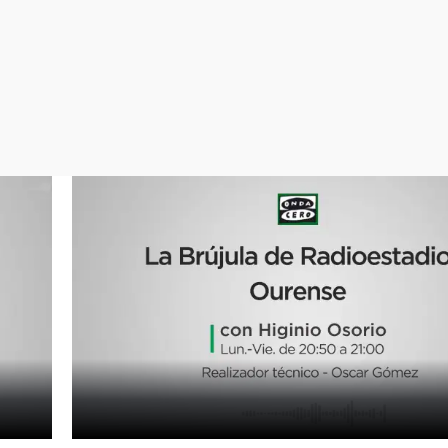
Virales
Televisión
Elecciones