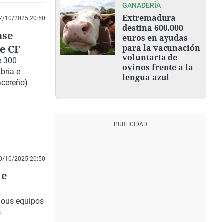
GANADERÍA
Extremadura
7/10/2025 20:50
destina 600.000
nse
euros en ayudas
e CF
para la vacunación
voluntaria de
e 300
ovinos frente a la
bria e
lengua azul
acereño)
0/10/2025 20:50
 e
 dous equipos
s