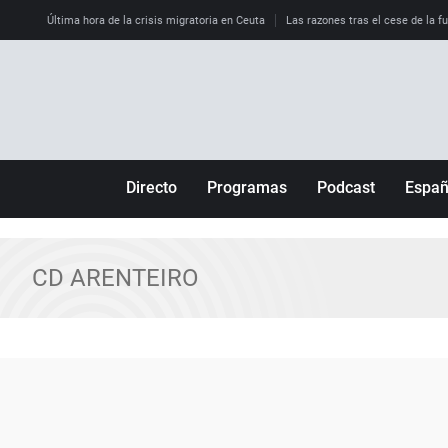
Última hora de la crisis migratoria en Ceuta
Las razones tras el cese de la f
Directo
Programas
Podcast
Espa
Más de uno
Los Perseguidos
Andalucía
Por fin
Malas decisiones
Aragón
CD ARENTEIRO
Julia en la onda
Expedientes del más allá
Baleares
La brújula
El viaje del Guernica
Cantabria
Radioestadio
Invisibles
Cataluña
Radioestadio noche
Prohibido morirse
Comunidad de M
El colegio invisible
Esto no ha pasado
Comunitat Vale