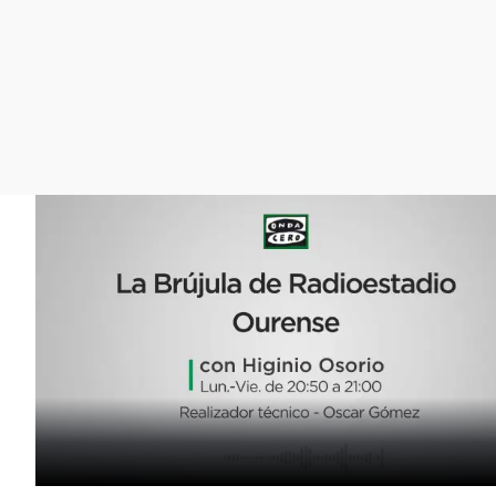
La rosa de los vientos
Caso
Extremadura
Gente viajera
Retornados
Galicia
Como el perro y el
Equipo de investigación
La Rioja
gato
Operación Viuda
Navarra
Negra
País Vasco