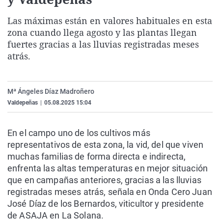
La rosa de los vientos
Caso
Extremadura
Virales
Las máximas están en valores habituales en esta
Gente viajera
Retornados
Galicia
Televisión
zona cuando llega agosto y las plantas llegan
Como el perro y el gat
Equipo de investigaci
La Rioja
Elecciones
fuertes gracias a las lluvias registradas meses
atrás.
Operación Viuda Negr
Navarra
País Vasco
Mª Ángeles Díaz Madroñero
Valdepeñas
|
05.08.2025 15:04
En el campo uno de los cultivos más
representativos de esta zona, la vid, del que viven
muchas familias de forma directa e indirecta,
enfrenta las altas temperaturas en mejor situación
que en campañas anteriores, gracias a las lluvias
registradas meses atrás, señala en Onda Cero Juan
José Díaz de los Bernardos, viticultor y presidente
de ASAJA en La Solana.