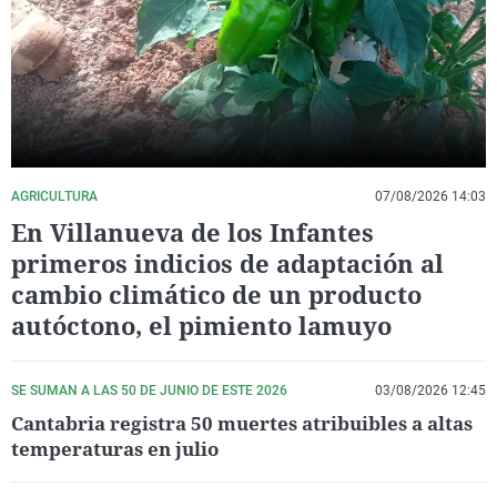
La rosa de los vientos
Caso
Extremadura
Virales
Gente viajera
Retornados
Galicia
Televisión
Como el perro y el gat
Equipo de investigaci
La Rioja
Elecciones
Operación Viuda Negr
Navarra
País Vasco
AGRICULTURA
07/08/2026 14:03
En Villanueva de los Infantes
primeros indicios de adaptación al
cambio climático de un producto
autóctono, el pimiento lamuyo
SE SUMAN A LAS 50 DE JUNIO DE ESTE 2026
03/08/2026 12:45
Cantabria registra 50 muertes atribuibles a altas
temperaturas en julio