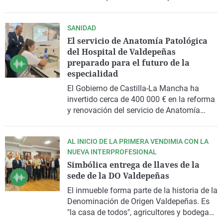
reanimarle.
SANIDAD
El servicio de Anatomía Patológica
del Hospital de Valdepeñas
preparado para el futuro de la
especialidad
El Gobierno de Castilla-La Mancha ha
invertido cerca de 400 000 € en la reforma
y renovación del servicio de Anatomía
Patológica del Hospital General de
Valdepeñas, que ya está preparado para
AL INICIO DE LA PRIMERA VENDIMIA CON LA
incorporar los sistemas de digitalización
NUEVA INTERPROFESIONAL
para formar parte de una futura red
Simbólica entrega de llaves de la
sanitaria regional.
sede de la DO Valdepeñas
El inmueble forma parte de la historia de la
Denominación de Origen Valdepeñas. Es
"la casa de todos", agricultores y bodegas,