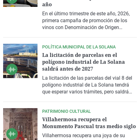
año
La rosa de los vientos
Caso
Extremadura
Virales
En el último trimestre de este año, 2026,
Gente viajera
Retornados
Galicia
Televisión
primera campaña de promoción de los
Como el perro y el gat
Equipo de investigaci
La Rioja
Elecciones
vinos con Denominación de Origen
Valdepeñas gestionada por la nueva
Operación Viuda Negr
Navarra
Interprofesional, InterValdepeñas.
POLÍTICA MUNICIPAL DE LA SOLANA
País Vasco
La licitación de parcelas en el
polígono industrial de La Solana
saldrá antes de 2027
La licitación de las parcelas del vial 8 del
polígono industrial de La Solana tendrá
que esperar varios trámites, pero saldrá
antes de 2027.
PATRIMONIO CULTURAL
Villahermosa recupera el
Monumento Pascual tras medio siglo
Villahermosa recupera una joya de su