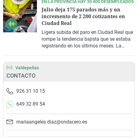
EN LA PROVINCIA HAY 30 400 DESEMPLEADOS
Julio deja 175 parados más y un
incremento de 2 200 cotizantes en
Ciudad Real
Ligera subida del paro en Ciudad Real que
rompe la tendencia bajista que se estaba
registrando en los últimos meses. La
provincia registra un incremento de 175
personas desempleadas al cierre del mes
de julio y sitúa la cifra total en 30 415,
Valdepeñas
según las cifras publicadas por el
CONTACTO
Ministerio de Trabajo y Economía Social.
926 31 10 15
649 32 89 54
mariaangeles.diaz@ondacero.es