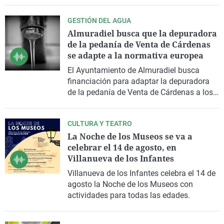
ha destacado Cristina Nieto, presidenta de
InterValdepeñas. Mientras, desde el
GESTIÓN DEL AGUA
Gobierno regional reiteran su apoyo al
Almuradiel busca que la depuradora
nuevo órgano de gestión de esta marca de
de la pedanía de Venta de Cárdenas
calidad en esta nueva etapa.
se adapte a la normativa europea
El Ayuntamiento de Almuradiel busca
financiación para adaptar la depuradora
de la pedanía de Venta de Cárdenas a los
nuevos requisitos de la normativa europea.
CULTURA Y TEATRO
La Noche de los Museos se va a
celebrar el 14 de agosto, en
Villanueva de los Infantes
Villanueva de los Infantes celebra el 14 de
agosto la Noche de los Museos con
actividades para todas las edades.