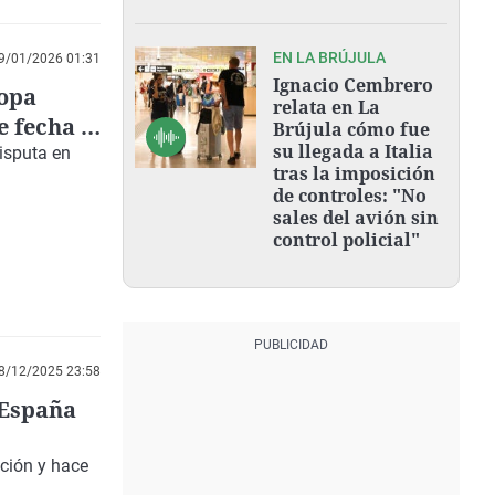
EN LA BRÚJULA
9/01/2026 01:31
Ignacio Cembrero
copa
relata en La
e fecha a
Brújula cómo fue
su llegada a Italia
isputa en
tras la imposición
de controles: "No
sales del avión sin
control policial"
8/12/2025 23:58
 España
ación y hace