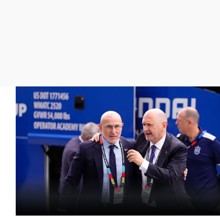
La rosa de los vientos
Caso
Extremadura
Gente viajera
Retornados
Galicia
Como el perro y el
Equipo de investigación
La Rioja
gato
Operación Viuda
Navarra
Negra
País Vasco