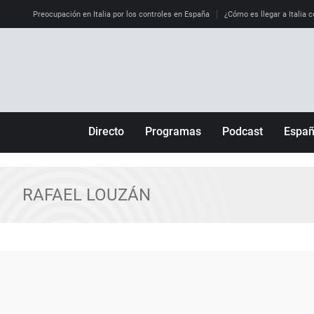
Preocupación en Italia por los controles en España
¿Cómo es llegar a Italia c
Directo
Programas
Podcast
Espa
Más de uno
Los Perseguidos
Andalucía
Por fin
Malas decisiones
Aragón
RAFAEL LOUZÁN
Julia en la onda
Expedientes del más allá
Baleares
La brújula
El viaje del Guernica
Cantabria
Radioestadio
Invisibles
Cataluña
Radioestadio noche
Prohibido morirse
Comunidad de M
El colegio invisible
Esto no ha pasado
Comunitat Vale