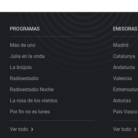
PROGRAMAS
EMISORAS
Más de uno
Madrid
Julia en la onda
Catalunya
La brújula
Andalucía
Radioestadio
Valencia
Radioestadio Noche
Extremadu
La rosa de los vientos
Asturias
Por fin no es lunes
País Vasco
Ver todo
Ver todo