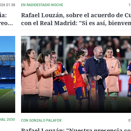
026 01:38
EN RADIOESTADIO NOCHE
1
ia:
Rafael Louzán, sobre el acuerdo de C
reo
con el Real Madrid: "Si es así, bienven
Liga española"
IAL 2030
CON GONZALO PALAFOX
0
Rafael Louzán: "Nuestra presencia c