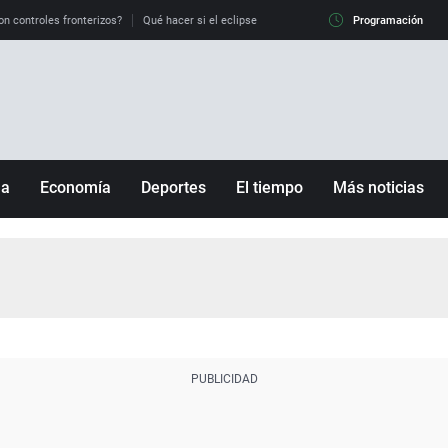
on controles fronterizos?
Qué hacer si el eclipse me pilla conduciendo
Programación
Qué tiempo 
ña
Economía
Deportes
El tiempo
Más noticias
Fútbol
Sociedad
Baloncesto
Mundo
Tenis
Salud
Motor
Cultura
Ciencia y Tecnología
adrid
Gastronomía
nciana
Medio ambiente