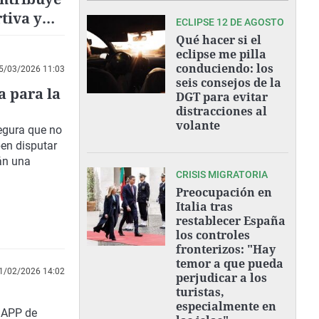
tiva y
ECLIPSE 12 DE AGOSTO
Qué hacer si el
eclipse me pilla
conduciendo: los
5/03/2026 11:03
seis consejos de la
a para la
DGT para evitar
distracciones al
volante
egura que no
ben disputar
án una
CRISIS MIGRATORIA
Preocupación en
Italia tras
restablecer España
los controles
fronterizos: "Hay
temor a que pueda
1/02/2026 14:02
perjudicar a los
turistas,
especialmente en
a APP de