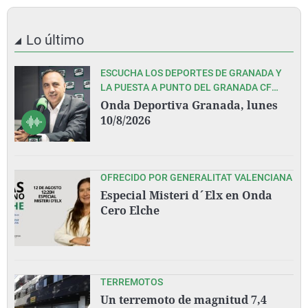
Lo último
ESCUCHA LOS DEPORTES DE GRANADA Y
LA PUESTA A PUNTO DEL GRANADA CF
ANTE EL INMEDIATO COMIENZO DE LIGA EN
Onda Deportiva Granada, lunes
OVIEDO, CON PEDRO LARA Y TODO SU
10/8/2026
EQUIPO
OFRECIDO POR GENERALITAT VALENCIANA
Especial Misteri d´Elx en Onda
Cero Elche
TERREMOTOS
Un terremoto de magnitud 7,4