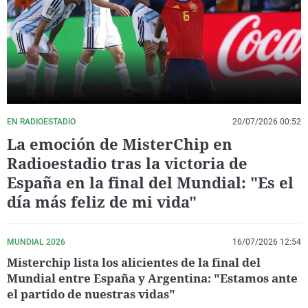
La rosa de los vientos
Caso
Extremadura
Virales
Gente viajera
Retornados
Galicia
Televisión
Como el perro y el gat
Equipo de investigaci
La Rioja
Elecciones
Operación Viuda Negr
Navarra
País Vasco
EN RADIOESTADIO
20/07/2026 00:52
La emoción de MisterChip en
Radioestadio tras la victoria de
España en la final del Mundial: "Es el
día más feliz de mi vida"
MUNDIAL 2026
16/07/2026 12:54
Misterchip lista los alicientes de la final del
Mundial entre España y Argentina: "Estamos ante
el partido de nuestras vidas"