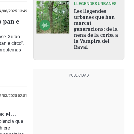
LLEGENDES URBANES
Les llegendes
4/06/2025 13:49
urbanes que han
o pan e
marcat
generacions: de la
nena de la corba a
nse, Xurxo
la Vampira del
an e circo",
Raval
 problemas
7/03/2025 02:51
n
s el
olencia que
hiere