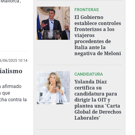
Mallorca',
FRONTERAS
El Gobierno
establece controles
fronterizos a los
viajeros
procedentes de
Italia ante la
negativa de Meloni
6/06/2025 10:14
cialismo
CANDIDATURA
Yolanda Díaz
a afirmado
certifica su
s que
candidatura para
dirigir la OIT y
cha contra la
plantea una 'Carta
Global de Derechos
Laborales'