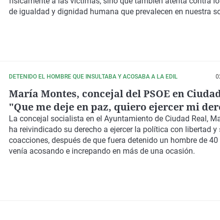
físicamente a las víctimas, sino que también atenta contra lo
de igualdad y dignidad humana que prevalecen en nuestra s
DETENIDO EL HOMBRE QUE INSULTABA Y ACOSABA A LA EDIL
0
María Montes, concejal del PSOE en Ciudad
"Que me deje en paz, quiero ejercer mi der
política sin coacciones"
La concejal socialista en el Ayuntamiento de Ciudad Real, M
ha reivindicado su derecho a ejercer la política con libertad y 
coacciones, después de que fuera detenido un hombre de 40 
venía acosando e increpando en más de una ocasión.