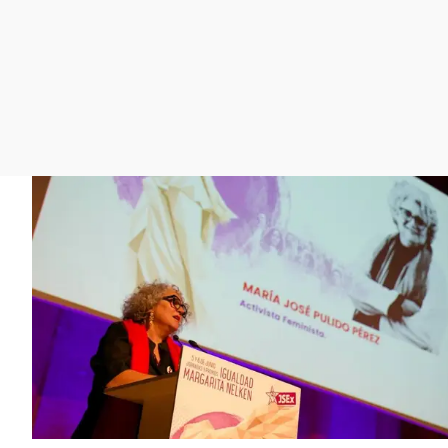
La rosa de los vientos
Caso
Extremadura
Gente viajera
Retornados
Galicia
Como el perro y el
Equipo de investigación
La Rioja
gato
Operación Viuda
Navarra
Negra
País Vasco