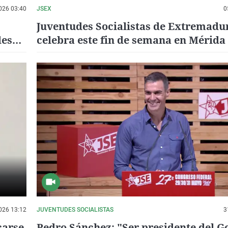
026 03:40
JSEX
0
Juventudes Socialistas de Extremadu
des
celebra este fin de semana en Mérida 
Jornadas y Premios de Igualdad Marg
Nelken
026 13:12
JUVENTUDES SOCIALISTAS
3
carse
Pedro Sánchez: "Ser presidente del G