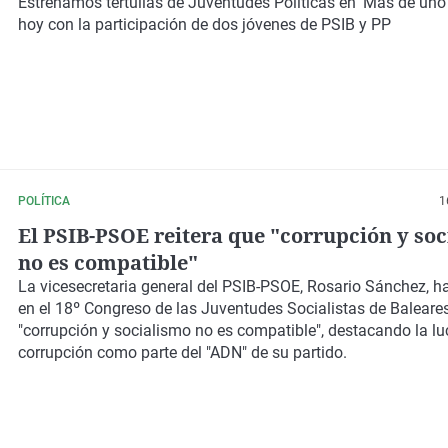
PP y PSIB
Estrenamos tertulias de Juventudes Políticas en 'Más de uno 
hoy con la participación de
dos jóvenes de PSIB y PP
POLÍTICA
1
El PSIB-PSOE reitera que "corrupción y so
no es compatible"
La vicesecretaria general del PSIB-PSOE, Rosario Sánchez, h
en el 18º Congreso de las Juventudes Socialistas de Baleare
"corrupción y socialismo no es compatible", destacando la lu
corrupción como parte del "ADN" de su partido.