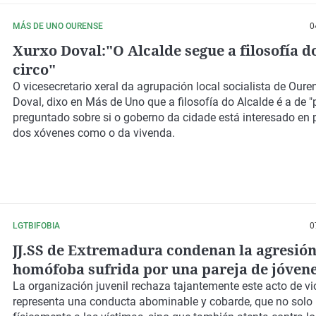
MÁS DE UNO OURENSE
0
Xurxo Doval:"O Alcalde segue a filosofía d
circo"
O vicesecretario xeral da agrupación local socialista de Oure
Doval, dixo en Más de Uno que a filosofía do Alcalde é a de "p
preguntado sobre si o goberno da cidade está interesado en
dos xóvenes como o da vivenda.
LGTBIFOBIA
0
JJ.SS de Extremadura condenan la agresió
homófoba sufrida por una pareja de jóvene
pasado martes de Carnaval de Badajoz
La organización juvenil rechaza tajantemente este acto de vi
representa una conducta abominable y cobarde, que no solo 