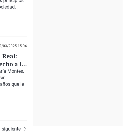
s principios
ociedad.
2/03/2025 15:04
 Real:
echo a la
aría Montes,
sin
años que le
siguiente