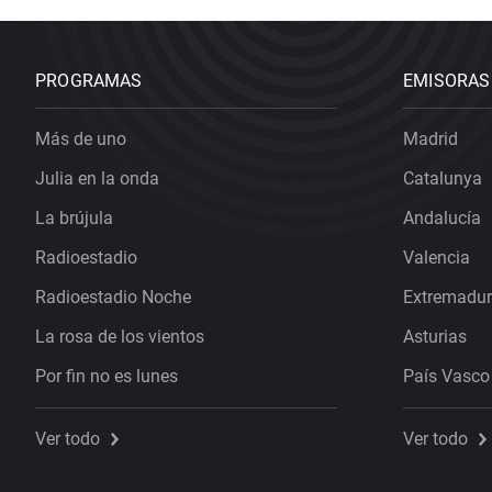
PROGRAMAS
EMISORAS
Más de uno
Madrid
Julia en la onda
Catalunya
La brújula
Andalucía
Radioestadio
Valencia
Radioestadio Noche
Extremadu
La rosa de los vientos
Asturias
Por fin no es lunes
País Vasco
Ver todo
Ver todo