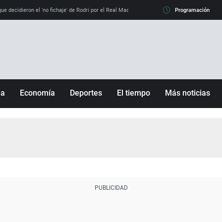
e decidieron el 'no fichaje' de Rodri por el Real Madrid y su 'sí' al Barça
Programación
La llamada de
ña
Economía
Deportes
El tiempo
Más noticias
Fútbol
Sociedad
Baloncesto
Mundo
Tenis
Salud
Motor
Cultura
Ciencia y Tecnología
adrid
Gastronomía
nciana
Medio ambiente