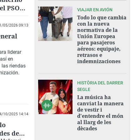
del PSOE,
VIAJAR EN AVIÓN
Todo lo que cambia
con la nueva
1/05/2026 09:13
normativa de la
eneral
Unión Europea
para pasajeros
aéreos: equipaje,
ra liderar
retrasos e
así en
indemnizaciones
 las riendas
anización.
HISTÒRIA DEL DARRER
SEGLE
La música ha
canviat la manera
de vestir i
4/10/2025 14:14
d'entendre el món
al llarg de les
lo
dècades
des de