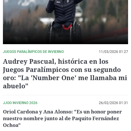
La rosa de los vientos
Caso
Extremadura
Virales
Gente viajera
Retornados
Galicia
Televisión
Como el perro y el gat
Equipo de investigaci
La Rioja
Elecciones
Operación Viuda Negr
Navarra
País Vasco
JUEGOS PARALÍMPICOS DE INVIERNO
11/03/2026 01:27
Audrey Pascual, histórica en los
Juegos Paralímpicos con su segundo
oro: "La 'Number One' me llamaba mi
abuelo"
JJOO INVIERNO 2026
26/02/2026 01:31
Oriol Cardona y Ana Alonso: "Es un honor poner
nuestro nombre junto al de Paquito Fernández
Ochoa"