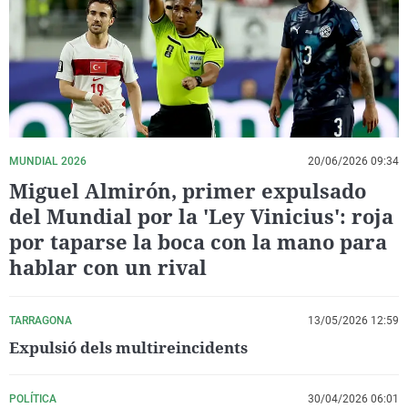
La rosa de los vientos
Caso
Extremadura
Virales
Gente viajera
Retornados
Galicia
Televisión
Como el perro y el gat
Equipo de investigaci
La Rioja
Elecciones
Operación Viuda Negr
Navarra
País Vasco
MUNDIAL 2026
20/06/2026 09:34
Miguel Almirón, primer expulsado
del Mundial por la 'Ley Vinicius': roja
por taparse la boca con la mano para
hablar con un rival
TARRAGONA
13/05/2026 12:59
Expulsió dels multireincidents
POLÍTICA
30/04/2026 06:01