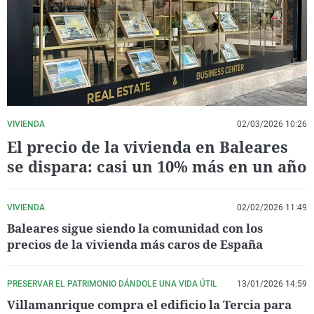
La rosa de los vientos
Caso
Extremadura
Virales
Gente viajera
Retornados
Galicia
Televisión
Como el perro y el gat
Equipo de investigaci
La Rioja
Elecciones
Operación Viuda Negr
Navarra
País Vasco
VIVIENDA
02/03/2026 10:26
El precio de la vivienda en Baleares
se dispara: casi un 10% más en un año
VIVIENDA
02/02/2026 11:49
Baleares sigue siendo la comunidad con los
precios de la vivienda más caros de España
PRESERVAR EL PATRIMONIO DÁNDOLE UNA VIDA ÚTIL
13/01/2026 14:59
Villamanrique compra el edificio la Tercia para