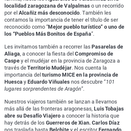
localidad zaragozana de Valpalmas
o un recorrido
por el
Alcañiz más desconocido
. También les
contamos la importancia de tener el título de ser
reconocido como “
Mejor pueblo turístico” o uno de
los “Pueblos Más Bonitos de España
”.
Les invitamos también a recorrer las
Pasarelas de
Aliaga
, a conocer la fiesta del
Compromiso de
Caspe
y el mudéjar en la provincia de Zaragoza a
través de
Territorio Mudéjar
. Nos cuenta la
importancia del
turismo MICE en la provincia de
Huesca
y
Eduardo Viñuales
nos descubre “
101
lugares sorprendentes de Aragón
”.
Nuestros viajeros también se lanzan a llevarnos
más allá de las fronteras aragonesas,
Luis Tobajas
abre su Desafío Viajero
a conocer la historia que
hay detrás de los
Guerreros de Xian. Carlos Díaz
nos traslada hasta
Belchite
y el escritor
Fernando