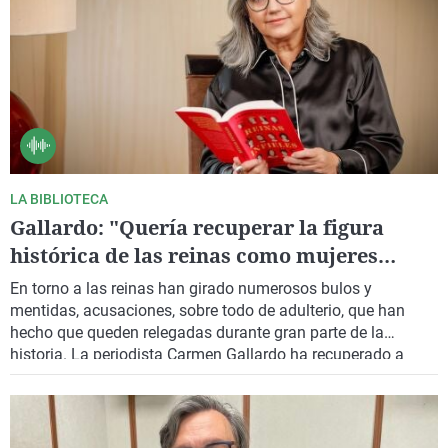
LA BIBLIOTECA
Gallardo: "Quería recuperar la figura
histórica de las reinas como mujeres
poderosas y decisivas en la historia de
En torno a las reinas han girado numerosos bulos y
España"
mentidas, acusaciones, sobre todo de adulterio, que han
hecho que queden relegadas durante gran parte de la
historia. La periodista Carmen Gallardo ha recuperado a
doce de ellas en su libro “Reinas infieles: 12 mujeres que se
rebelaron contra un destino implacable”. Mujeres que
cambiaron reinos y dinastías.