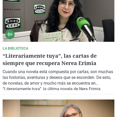
La rosa de los vientos
Caso
Extremadura
Virales
Gente viajera
Retornados
Galicia
Televisión
Como el perro y el gat
Equipo de investigaci
La Rioja
Elecciones
Operación Viuda Negr
Navarra
País Vasco
LA BIBLIOTECA
“Literariamente tuya”, las cartas de
siempre que recupera Nerea Erimia
Cuando una novela está compuesta por cartas, son muchas
las historias, aventuras y deseos que se esconden. De esto,
de novelas, de amor y mucho más se encuentra en
“Literariamente tuya”, la última novela de Nera Erimia.