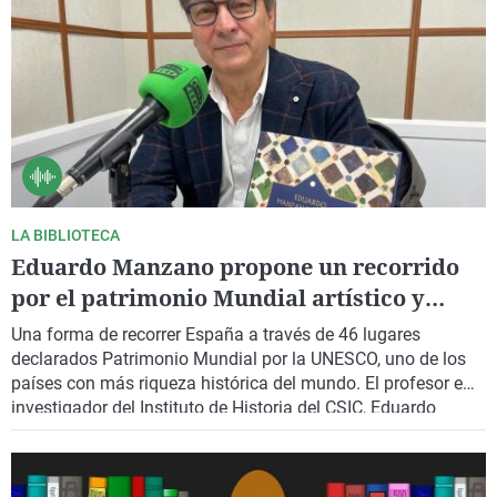
LA BIBLIOTECA
Eduardo Manzano propone un recorrido
por el patrimonio Mundial artístico y
natural de España
Una forma de recorrer España a través de 46 lugares
declarados Patrimonio Mundial por la UNESCO, uno de los
países con más riqueza histórica del mundo. El profesor e
investigador del Instituto de Historia del CSIC, Eduardo
Manzano traza una ruta de viaje en “España monumental.
Una historia a través del patrimonio”.