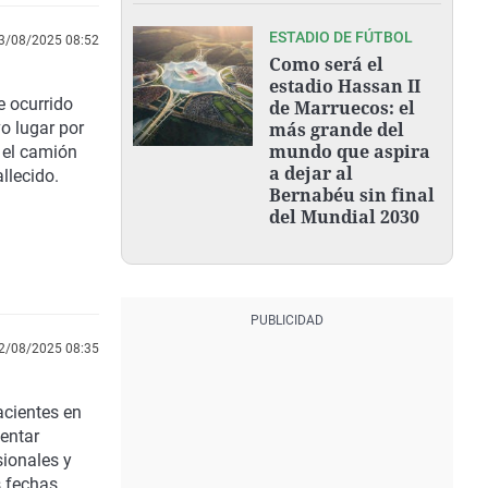
ESTADIO DE FÚTBOL
3/08/2025 08:52
Como será el
estadio Hassan II
e ocurrido
de Marruecos: el
vo lugar por
más grande del
mundo que aspira
 el camión
a dejar al
llecido.
Bernabéu sin final
del Mundial 2030
2/08/2025 08:35
acientes en
entar
sionales y
 fechas.