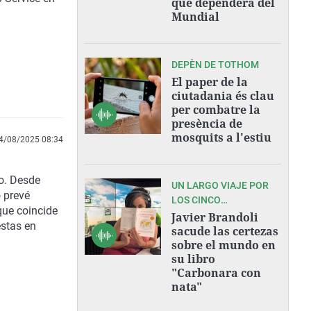
que dependerá del
Mundial
DEPÈN DE TOTHOM
El paper de la
ciutadania és clau
per combatre la
presència de
mosquits a l'estiu
4/08/2025 08:34
o. Desde
UN LARGO VIAJE POR
o prevé
LOS CINCO
que coincide
CONTINENTES
Javier Brandoli
estas en
sacude las certezas
sobre el mundo en
su libro
"Carbonara con
nata"