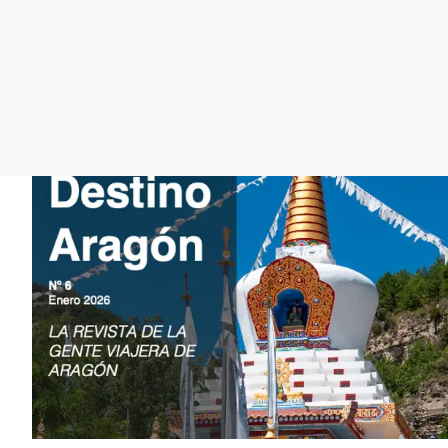
La rosa de los vientos
Caso
Extremadura
Gente viajera
Retornados
Galicia
Como el perro y el
Equipo de investigación
La Rioja
gato
Operación Viuda
Navarra
Negra
País Vasco