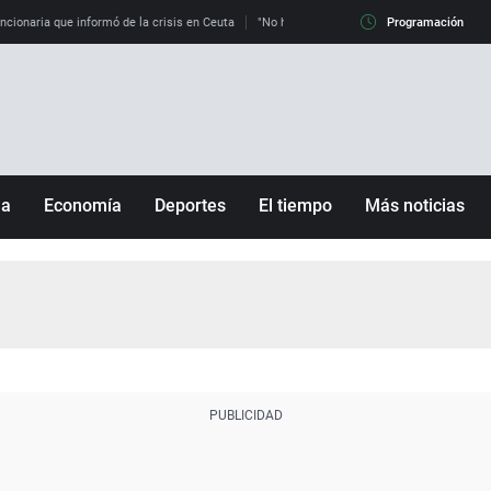
uncionaria que informó de la crisis en Ceuta
"No hay mafias, que no nos engañen": exper
Programación
ña
Economía
Deportes
El tiempo
Más noticias
Fútbol
Sociedad
Baloncesto
Mundo
Tenis
Salud
Motor
Cultura
Ciencia y Tecnología
adrid
Gastronomía
nciana
Medio ambiente