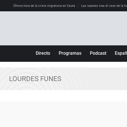
Última hora de la crisis migratoria en Ceuta
Las razones tras el cese de la f
Directo
Programas
Podcast
Espa
Más de uno
Los Perseguidos
Andalucía
Por fin
Malas decisiones
Aragón
LOURDES FUNES
Julia en la onda
Expedientes del más allá
Baleares
La brújula
El viaje del Guernica
Cantabria
Radioestadio
Invisibles
Cataluña
Radioestadio noche
Prohibido morirse
Comunidad de M
El colegio invisible
Esto no ha pasado
Comunitat Vale