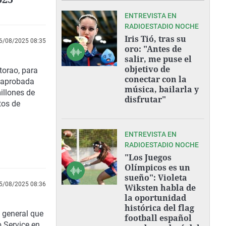
ENTREVISTA EN
RADIOESTADIO NOCHE
Iris Tió, tras su
6/08/2025 08:35
oro: "Antes de
salir, me puse el
objetivo de
torao, para
conectar con la
o aprobada
música, bailarla y
illones de
disfrutar"
tos de
ENTREVISTA EN
RADIOESTADIO NOCHE
"Los Juegos
Olímpicos es un
sueño": Violeta
5/08/2025 08:36
Wiksten habla de
la oportunidad
histórica del flag
s general que
football español
 Service en