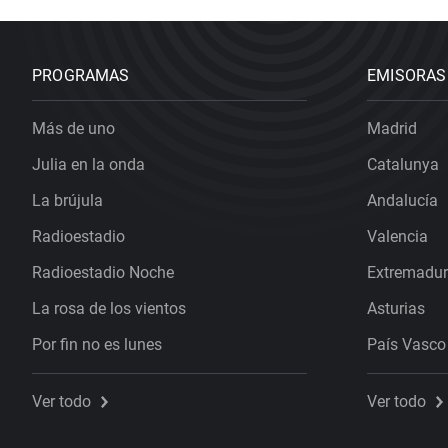
PROGRAMAS
EMISORAS
Más de uno
Madrid
Julia en la onda
Catalunya
La brújula
Andalucía
Radioestadio
Valencia
Radioestadio Noche
Extremadu
La rosa de los vientos
Asturias
Por fin no es lunes
País Vasco
Ver todo
Ver todo