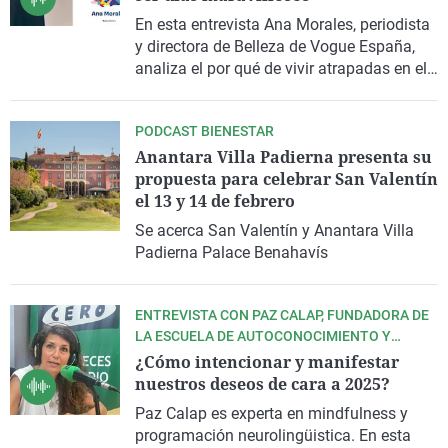
En esta entrevista Ana Morales, periodista
y directora de Belleza de Vogue España,
analiza el por qué de vivir atrapadas en el
mantra "yo puedo con todo" y ofrece
claves para despojarnos de cargas
PODCAST BIENESTAR
mentales invisibles. "Estado civil cansada",
Anantara Villa Padierna presenta su
está publicado por Roca Editorial.
propuesta para celebrar San Valentín
el 13 y 14 de febrero
Se acerca San Valentín y Anantara Villa
Padierna Palace Benahavís
ENTREVISTA CON PAZ CALAP, FUNDADORA DE
LA ESCUELA DE AUTOCONOCIMIENTO Y
BIENESTAR
¿Cómo intencionar y manifestar
nuestros deseos de cara a 2025?
Paz Calap es experta en mindfulness y
programación neurolingüistica. En esta