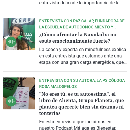
entrevista defiende la importancia de la
escritura, una de las herramientas que
utiliza la Ley de la Manifestación, a la hora
ENTREVISTA CON PAZ CALAP, FUNDADORA DE
de proyectar las ilusiones y deseos que
LA ESCUELA DE AUTOCONOCIMIENTO Y
uno quiera cumplir.
BIENESTAR
¿Cómo afrontar la Navidad si no
estás emocionalmente fuerte?
La coach y experta en mindfulness explica
en esta entrevista que estamos ante una
etapa con una gran carga energética, que
se antoja propicia para hacer balance y
abrirnos ideal para hacer balance y
ENTREVISTA CON SU AUTORA, LA PSICÓLOGA
abrirnos a nuevas oportunidades.
ROSA MALOSPELOS
"No eres tú, es tu autoestima", el
libro de Alienta, Grupo Planeta, que
plantea quererte bien sin dramas ni
tonterías
En esta entrevista que incluimos en
nuestro Podcast Málaga es Bienestar,