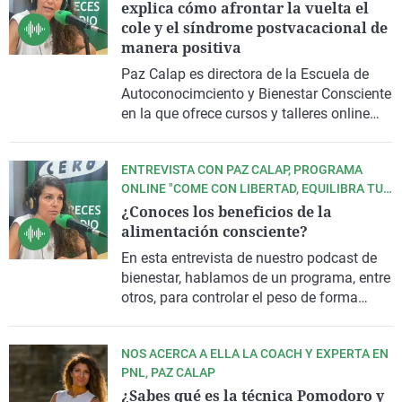
explica cómo afrontar la vuelta el
y fundadora de la Escuela de
cole y el síndrome postvacacional de
Autoconocimiento y Bienestar Emocional
manera positiva
que lleva su nombre.
Paz Calap es directora de la Escuela de
Autoconocimciento y Bienestar Consciente
en la que ofrece cursos y talleres online
para poner en práctica técnicas de
desarrollo personal basadas en el
ENTREVISTA CON PAZ CALAP, PROGRAMA
coaching, mindfulness y PNL, entre otras.
ONLINE "COME CON LIBERTAD, EQUILIBRA TU
Es, además, autora de varios libros
CUERPO Y RECUPERA TU ENERGÍA"
¿Conoces los beneficios de la
publicados por editorial Planeta.
alimentación consciente?
En esta entrevista de nuestro podcast de
bienestar, hablamos de un programa, entre
otros, para controlar el peso de forma
autoconsciente, reducir el estrés, y
fomentar una actitud positiva hacia la
NOS ACERCA A ELLA LA COACH Y EXPERTA EN
comida; el programa, dura treinta días y
PNL, PAZ CALAP
comienza el martes 11 de junio.
¿Sabes qué es la técnica Pomodoro y