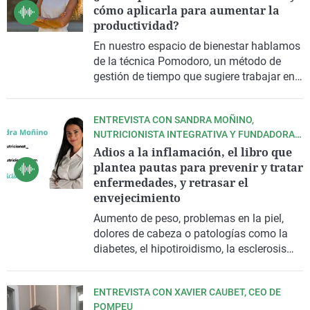
cómo aplicarla para aumentar la
productividad?
En nuestro espacio de bienestar hablamos
de la técnica Pomodoro, un método de
gestión de tiempo que sugiere trabajar en
intervalos de 25 minutos, sin interrupción
ni distracciones, y añadir tiempos de
ENTREVISTA CON SANDRA MOÑINO,
descanso de 5 minutos. Tiene como
NUTRICIONISTA INTEGRATIVA Y FUNDADORA
finalidad, establecer metas para mejorar la
DEL MÉTODO "NUTRICIÓNATE"
Adios a la inflamación, el libro que
productividad.
plantea pautas para prevenir y tratar
enfermedades, y retrasar el
envejecimiento
Aumento de peso, problemas en la piel,
dolores de cabeza o patologías como la
diabetes, el hipotiroidismo, la esclerosis
múltiple, el cáncer o la depresión podrían
deberse a una inflamación crónica. En este
ENTREVISTA CON XAVIER CAUBET, CEO DE
libro descubrirás que una dieta adecuada,
POMPEU
hábitos saludables y una buena gestión de