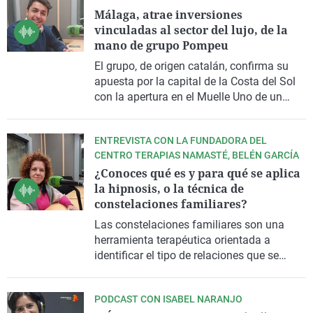
Málaga, atrae inversiones
las emociones son primordiales para
vinculadas al sector del lujo, de la
desinflamarte y recuperar tu salud.
mano de grupo Pompeu
El grupo, de origen catalán, confirma su
apuesta por la capital de la Costa del Sol
con la apertura en el Muelle Uno de un
local de quinientos metros cuadrados, en
un espacio multimarca en el que estarán
ENTREVISTA CON LA FUNDADORA DEL
presente medio centenar de las mejores
CENTRO TERAPIAS NAMASTÉ, BELÉN GARCÍA
enseñas vinculadas al sector del lujo como
¿Conoces qué es y para qué se aplica
Yves Saint Laurent, Balenciaga, Fendi o
la hipnosis, o la técnica de
Gucci.
constelaciones familiares?
Las constelaciones familiares son una
herramienta terapéutica orientada a
identificar el tipo de relaciones que se
establecen entre diferentes miembros del
sistema familiar; la hipnosis por su parte,
PODCAST CON ISABEL NARANJO
plantea un cambio en el estado de la