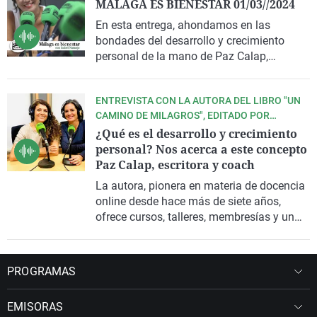
MÁLAGA ES BIENESTAR 01/03//2024
conciencia y aumento de relajación, que
permite una mejor atención y
En esta entrega, ahondamos en las
concentración. En nuestro espacio de
bondades del desarrollo y crecimiento
bienestar, hablamos de estas técnicas, y
personal de la mano de Paz Calap,
de los talleres que sobre ellas organiza el
escritora y coach; además, conocemos
centro de terapias Namasté.
pautas para tener una vida más longeva
ENTREVISTA CON LA AUTORA DEL LIBRO "UN
de la mano del escritor Rafael Guzmán
CAMINO DE MILAGROS", EDITADO POR
García, y te presentamos un nuevo
PLANETA
¿Qué es el desarrollo y crecimiento
concepto de belleza y bienestar que bajo el
personal? Nos acerca a este concepto
nombre Japanese Head Spa ofrece
Paz Calap, escritora y coach
tratamientos inspirados en la cultura
japonesa.
La autora, pionera en materia de docencia
online desde hace más de siete años,
ofrece cursos, talleres, membresías y un
sinfin de herramientas para ayudar en el
camino de alcanzar la paz y vivir en
plenitud a nivel mental, emocional y
PROGRAMAS
espiritual.
EMISORAS