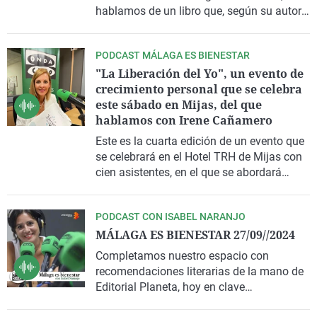
hablamos de un libro que, según su autora,
"es tu salvavidas si sientes que tu
autoestima necesita un buen empujón".
PODCAST MÁLAGA ES BIENESTAR
"La Liberación del Yo", un evento de
crecimiento personal que se celebra
este sábado en Mijas, del que
hablamos con Irene Cañamero
Este es la cuarta edición de un evento que
se celebrará en el Hotel TRH de Mijas con
cien asistentes, en el que se abordará
diferentes dinámicas para "entrenarnos
para alcanzar una nueva forma de vivir,
PODCAST CON ISABEL NARANJO
más plenamente y con control emocional".
MÁLAGA ES BIENESTAR 27/09//2024
Completamos nuestro espacio con
recomendaciones literarias de la mano de
Editorial Planeta, hoy en clave
gastronómica.