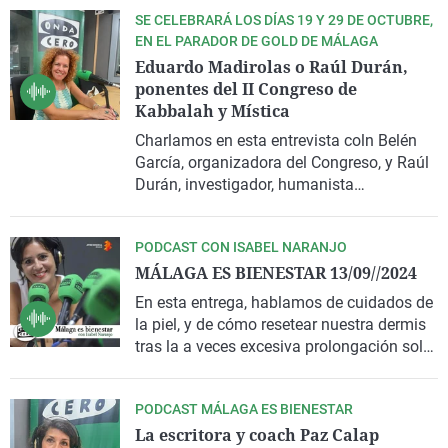
SE CELEBRARÁ LOS DÍAS 19 Y 29 DE OCTUBRE,
EN EL PARADOR DE GOLD DE MÁLAGA
Eduardo Madirolas o Raúl Durán,
ponentes del II Congreso de
Kabbalah y Mística
Charlamos en esta entrevista coln Belén
García, organizadora del Congreso, y Raúl
Durán, investigador, humanista
multidisciplinar y ecléctico, artista
estudioso de la Kabbalah Hebrea.
PODCAST CON ISABEL NARANJO
MÁLAGA ES BIENESTAR 13/09//2024
En esta entrega, hablamos de cuidados de
la piel, y de cómo resetear nuestra dermis
tras la a veces excesiva prolongación solar
de los meses de verano; además,
abordamos la vuelta al cole y el síndrome
PODCAST MÁLAGA ES BIENESTAR
postvacacional, de la mano de nuestra
La escritora y coach Paz Calap
mentora de referencia Paz Calap, escritora