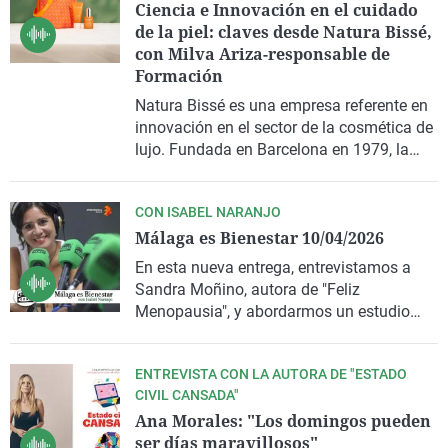
Ciencia e Innovación en el cuidado
de la piel: claves desde Natura Bissé,
con Milva Ariza-responsable de
Formación
Natura Bissé es una empresa referente en
innovación en el sector de la cosmética de
lujo. Fundada en Barcelona en 1979, la
compañía está hoy liderada con pasión
por la segunda generación de la familia
CON ISABEL NARANJO
Fisas.
Málaga es Bienestar 10/04/2026
En esta nueva entrega, entrevistamos a
Sandra Moñino, autora de "Feliz
Menopausia", y abordarmos un estudio
que avala las bondades de sumergirse en
una experiencia sensorial en Hamman Al-
ENTREVISTA CON LA AUTORA DE "ESTADO
Andalus, a la que nos acerca su portavoz,
CIVIL CANSADA"
Carolina Rojas.
Ana Morales: "Los domingos pueden
ser días maravillosos"