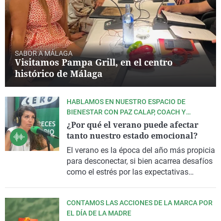
SABOR A MÁLAGA
Visitamos Pampa Grill, en el centro
histórico de Málaga
HABLAMOS EN NUESTRO ESPACIO DE
BIENESTAR CON PAZ CALAP, COACH Y
EXPERTA EN PNL
¿Por qué el verano puede afectar
tanto nuestro estado emocional?
El verano es la época del año más propicia
para desconectar, si bien acarrea desafíos
como el estrés por las expectativas
vacacionales, el cambio de rutinas o el
impacto de las altas temperaturas y
salud
CONTAMOS LAS ACCIONES DE LA MARCA POR
mental
EL DÍA DE LA MADRE