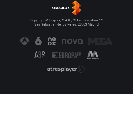
Copyright © Uniprex, S.A.U., C/ Fuerteventura 12
San Sebastián de los Reyes, 28703 Madrid