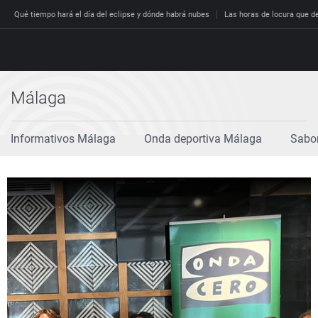
Qué tiempo hará el día del eclipse y dónde habrá nubes
Las horas de locura que dec
Málaga
Directo
Programas
Informativos Málaga
Onda deportiva Málaga
Sabo
Podcast
España
Economía
Deportes
El tiempo
Más noticias