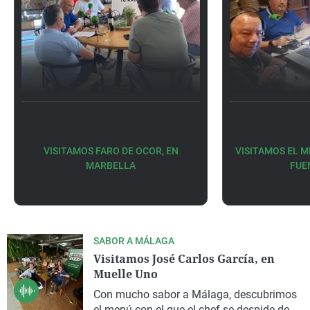
VISITAMOS FARO DE OCOR, EN
VISITAMOS EL M
MARBELLA
FUE
SABOR A MÁLAGA
Visitamos José Carlos García, en
Muelle Uno
Con mucho sabor a Málaga, descubrimos
el menú con el que el
chef
se despide de