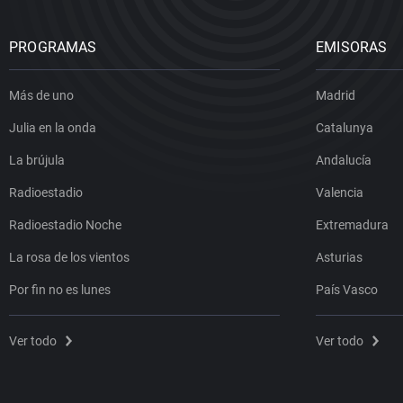
PROGRAMAS
EMISORAS
Más de uno
Madrid
Julia en la onda
Catalunya
La brújula
Andalucía
Radioestadio
Valencia
Radioestadio Noche
Extremadura
La rosa de los vientos
Asturias
Por fin no es lunes
País Vasco
Ver todo
Ver todo