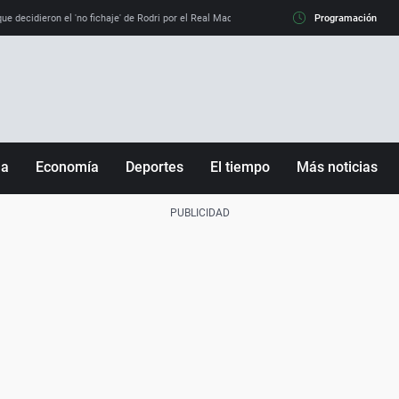
e decidieron el 'no fichaje' de Rodri por el Real Madrid y su 'sí' al Barça
Programación
La llamada de
ña
Economía
Deportes
El tiempo
Más noticias
Fútbol
Sociedad
Baloncesto
Mundo
Tenis
Salud
Motor
Cultura
Ciencia y Tecnología
adrid
Gastronomía
nciana
Medio ambiente