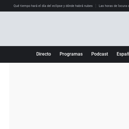
Qué tiempo hará el día del eclipse y dónde habrá nubes
Las horas de locura qu
Directo
Programas
Podcast
Espa
Más de uno
Los Perseguidos
Andalucía
Por fin
Malas decisiones
Aragón
Julia en la onda
Expedientes del más allá
Baleares
La brújula
El viaje del Guernica
Cantabria
Radioestadio
Invisibles
Cataluña
Radioestadio noche
Prohibido morirse
Comunidad de M
El colegio invisible
Esto no ha pasado
Comunitat Vale