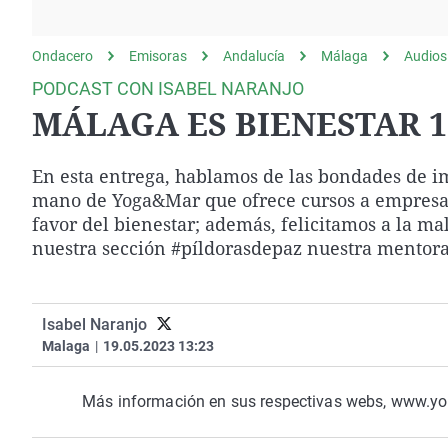
La rosa de los vientos
Caso
Extremadura
Gente viajera
Retornados
Galicia
Ondacero
Emisoras
Andalucía
Málaga
Audios
Como el perro y el
Equipo de investigación
La Rioja
PODCAST CON ISABEL NARANJO
gato
MÁLAGA ES BIENESTAR 19
Operación Viuda
Navarra
Negra
País Vasco
En esta entrega, hablamos de las bondades de im
mano de Yoga&Mar que ofrece cursos a empresas a
favor del bienestar; además, felicitamos a la m
nuestra sección #píldorasdepaz nuestra mentora 
Isabel Naranjo
Malaga
|
19.05.2023 13:23
Más información en sus respectivas webs, www