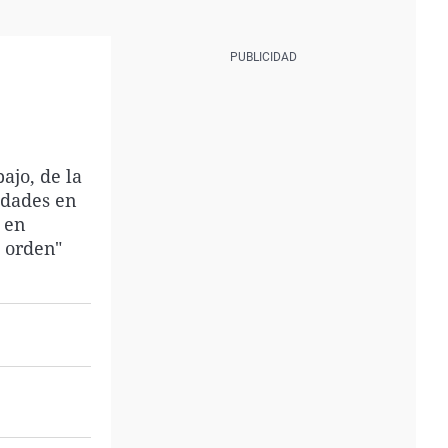
ajo, de la
idades en
 en
l orden"