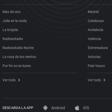
Más de uno
Madrid
Julia en la onda
Catalunya
La brújula
Andalucía
Radioestadio
Valencia
Radioestadio Noche
Extremadura
La rosa de los vientos
Asturias
Por fin no es lunes
País Vasco
Ver todo
Ver todo
Android
iOS
DESCARGA LA APP