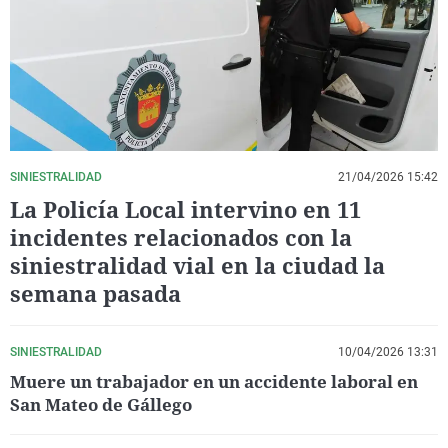
La rosa de los vientos
Caso
Extremadura
Virales
Gente viajera
Retornados
Galicia
Televisión
Como el perro y el gat
Equipo de investigaci
La Rioja
Elecciones
Operación Viuda Negr
Navarra
País Vasco
SINIESTRALIDAD
21/04/2026 15:42
La Policía Local intervino en 11
incidentes relacionados con la
siniestralidad vial en la ciudad la
semana pasada
SINIESTRALIDAD
10/04/2026 13:31
Muere un trabajador en un accidente laboral en
San Mateo de Gállego