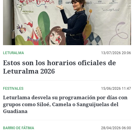
La rosa de los vientos
Caso
Extremadura
Virales
Gente viajera
Retornados
Galicia
Televisión
Como el perro y el gat
Equipo de investigaci
La Rioja
Elecciones
Operación Viuda Negr
Navarra
País Vasco
LETURALMA
13/07/2026 20:06
Estos son los horarios oficiales de
Leturalma 2026
FESTIVALES
15/06/2026 11:47
Leturlama desvela su programación por días con
grupos como Siloé, Camela o Sanguijuelas del
Guadiana
BARRIO DE FÁTIMA
28/04/2026 06:00