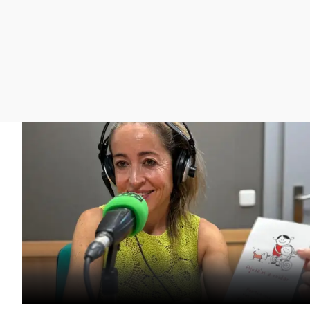
La rosa de los vientos
Caso
Extremadura
Gente viajera
Retornados
Galicia
Como el perro y el
Equipo de investigación
La Rioja
gato
Operación Viuda
Navarra
Negra
País Vasco