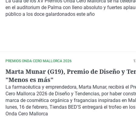
La Gala de los XV Premios Onda Cero Mallorca se ha celebra
en el auditorium de Palma con lleno absoluto
y fuertes aplau
público a los doce galardonados este año
PREMIOS ONDA CERO MALLORCA 2026
1
Marta Munar (G19), Premio de Diseño y Te
"Menos es más"
La
farmacéutica y emprendedora, Marta Munar, recibirá el P
Cero Mallorca 2026 de Diseño y Tendencias
, por haber const
marca de cosmética orgánica y fragancias inspiradas en Mall
lunes, 16 de febrero, Tiendas BED'S entregará el trofeo en lo
Onda Cero Mallorca