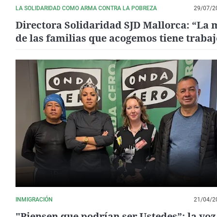
LA SOLIDARIDAD COMO ARMA CONTRA LA POBREZA
29/07/2
Directora Solidaridad SJD Mallorca: “La 
de las familias que acogemos tiene trabaj
pero no puede pagar un alquiler”
INMIGRACIÓN
21/04/2
"Piensen que podrían ser Ustedes”: la voz