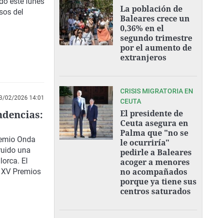
do este lunes
La población de
sos del
Baleares crece un
0,36% en el
segundo trimestre
por el aumento de
extranjeros
CRISIS MIGRATORIA EN
3/02/2026 14:01
CEUTA
ndencias:
El presidente de
Ceuta asegura en
Palma que "no se
remio Onda
le ocurriría"
ruido una
pedirle a Baleares
orca. El
acoger a menores
no acompañados
s XV Premios
porque ya tiene sus
centros saturados