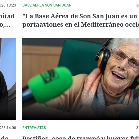
026 13:23
BASE AÉREA SON SAN JUAN
3
mitad
"La Base Aérea de Son San Juan es un
o,
portaaviones en el Mediterráneo occi
026 14:08
ENTREVISTAS
3
 de
Pestiños, coca de trampó y huevos fri