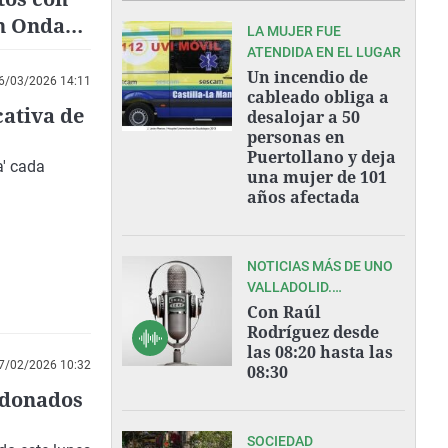
en Onda
LA MUJER FUE
ATENDIDA EN EL LUGAR
Un incendio de
6/03/2026 14:11
cableado obliga a
cativa de
desalojar a 50
personas en
Puertollano y deja
a' cada
una mujer de 101
años afectada
NOTICIAS MÁS DE UNO
VALLADOLID.
07/08/2026
Con Raúl
Rodríguez desde
las 08:20 hasta las
7/02/2026 10:32
08:30
rdonados
SOCIEDAD