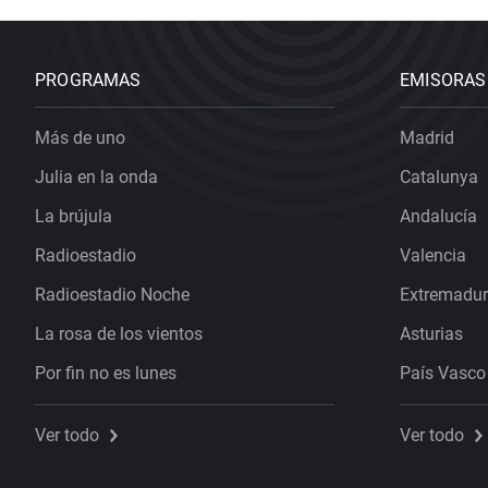
PROGRAMAS
EMISORAS
Más de uno
Madrid
Julia en la onda
Catalunya
La brújula
Andalucía
Radioestadio
Valencia
Radioestadio Noche
Extremadu
La rosa de los vientos
Asturias
Por fin no es lunes
País Vasco
Ver todo
Ver todo