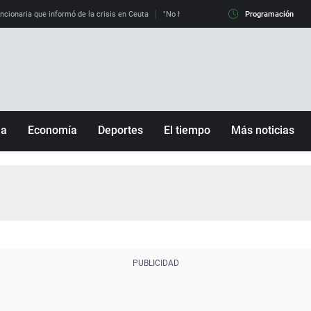
uncionaria que informó de la crisis en Ceuta
"No hay mafias, que no nos engañen": exper
Programación
ña
Economía
Deportes
El tiempo
Más noticias
Fútbol
Sociedad
Baloncesto
Mundo
Tenis
Salud
Motor
Cultura
Ciencia y Tecnología
adrid
Gastronomía
nciana
Medio ambiente