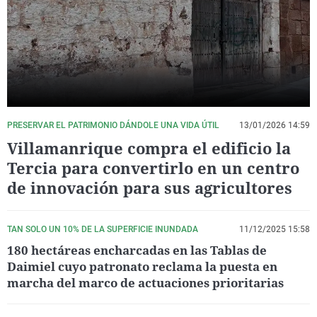
La rosa de los vientos
Caso
Extremadura
Virales
Gente viajera
Retornados
Galicia
Televisión
Como el perro y el gat
Equipo de investigaci
La Rioja
Elecciones
Operación Viuda Negr
Navarra
País Vasco
PRESERVAR EL PATRIMONIO DÁNDOLE UNA VIDA ÚTIL
13/01/2026 14:59
Villamanrique compra el edificio la
Tercia para convertirlo en un centro
de innovación para sus agricultores
TAN SOLO UN 10% DE LA SUPERFICIE INUNDADA
11/12/2025 15:58
180 hectáreas encharcadas en las Tablas de
Daimiel cuyo patronato reclama la puesta en
marcha del marco de actuaciones prioritarias